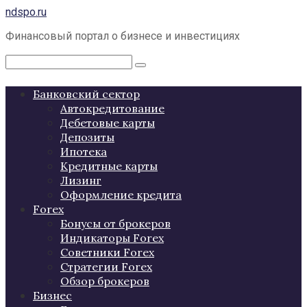
Перейти
ndspo.ru
к
Финансовый портал о бизнесе и инвестициях
контенту
Поиск:
Банковский сектор
Автокредитование
Дебетовые карты
Депозиты
Ипотека
Кредитные карты
Лизинг
Оформление кредита
Forex
Бонусы от брокеров
Индикаторы Forex
Советники Forex
Стратегии Forex
Обзор брокеров
Бизнес