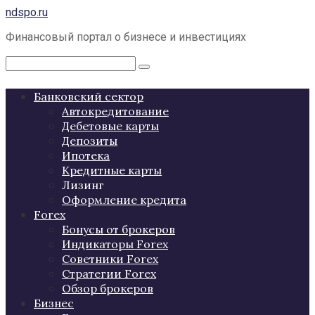
Перейти
ndspo.ru
к
Финансовый портал о бизнесе и инвестициях
контенту
Поиск:
Банковский сектор
Автокредитование
Дебетовые карты
Депозиты
Ипотека
Кредитные карты
Лизинг
Оформление кредита
Forex
Бонусы от брокеров
Индикаторы Forex
Советники Forex
Стратегии Forex
Обзор брокеров
Бизнес