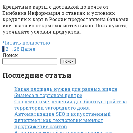
Кредитные карты с доставкой по почте от
Бинбанка Информация о ставках и условиях
кредитных карт в России предоставлена банками
или взята из открытых источников. Пожалуйста,
уточняйте условия продуктов…
Читать полностью
Пагинация
1
2
…
26
Далее
записей
Поиск
Поиск
Последние статьи
Какая площадь нужна для разных видов
бизнеса в торговом центре
Современные решения для благоустройства
территории загородного дома
Автоматизация SEO и искусственный
интеллект: как технологии меняют
продвижение сайтов
Вторичное жильё или новостройка: как