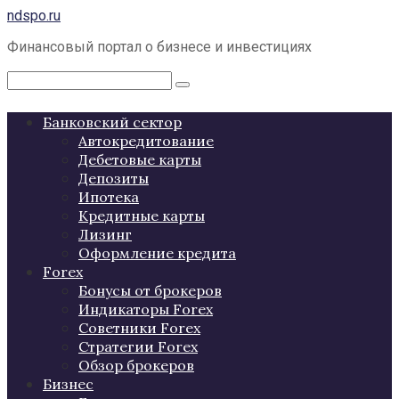
Перейти
ndspo.ru
к
Финансовый портал о бизнесе и инвестициях
контенту
Поиск:
Банковский сектор
Автокредитование
Дебетовые карты
Депозиты
Ипотека
Кредитные карты
Лизинг
Оформление кредита
Forex
Бонусы от брокеров
Индикаторы Forex
Советники Forex
Стратегии Forex
Обзор брокеров
Бизнес