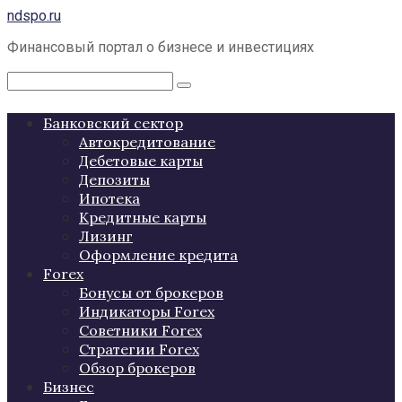
Перейти
ndspo.ru
к
Финансовый портал о бизнесе и инвестициях
контенту
Поиск:
Банковский сектор
Автокредитование
Дебетовые карты
Депозиты
Ипотека
Кредитные карты
Лизинг
Оформление кредита
Forex
Бонусы от брокеров
Индикаторы Forex
Советники Forex
Стратегии Forex
Обзор брокеров
Бизнес