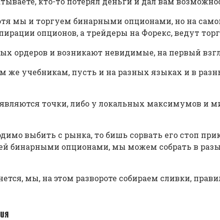
батываете, кто-то потерял деньги и дал вам возможнос
отя мы и торгуем бинарными опционами, но на сам
пирации опционов, а трейдеры на Форекс, ведут торг
х ордеров и возникают невидимые, на первый взгл
тем же учебникам, пусть и на разных языках и в ра
являются точки, либо у локальных максимумов и 
ходимо выбить с рынка, то бишь сорвать его стоп пр
ей бинарными опционами, мы можем собрать в разы
рнется, мы, на этом развороте собираем сливки, пра
ния