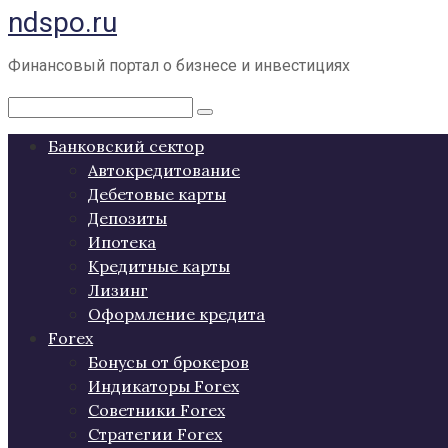
ndspo.ru
Перейти
к
контенту
Финансовый портал о бизнесе и инвестициях
Поиск:
Банковский сектор
Автокредитование
Дебетовые карты
Депозиты
Ипотека
Кредитные карты
Лизинг
Оформление кредита
Forex
Бонусы от брокеров
Индикаторы Forex
Советники Forex
Стратегии Forex