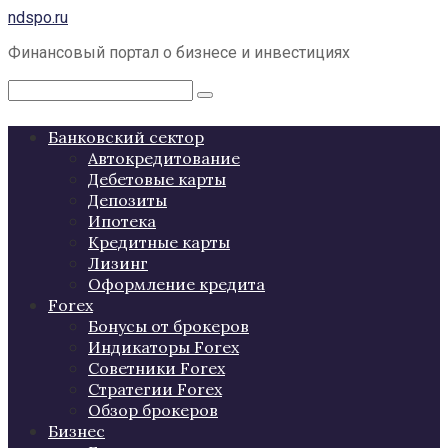
Перейти
ndspo.ru
к
Финансовый портал о бизнесе и инвестициях
контенту
Поиск:
Банковский сектор
Автокредитование
Дебетовые карты
Депозиты
Ипотека
Кредитные карты
Лизинг
Оформление кредита
Forex
Бонусы от брокеров
Индикаторы Forex
Советники Forex
Стратегии Forex
Обзор брокеров
Бизнес