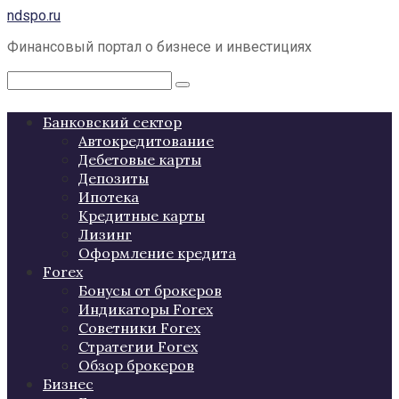
Перейти
ndspo.ru
к
Финансовый портал о бизнесе и инвестициях
контенту
Поиск:
Банковский сектор
Автокредитование
Дебетовые карты
Депозиты
Ипотека
Кредитные карты
Лизинг
Оформление кредита
Forex
Бонусы от брокеров
Индикаторы Forex
Советники Forex
Стратегии Forex
Обзор брокеров
Бизнес