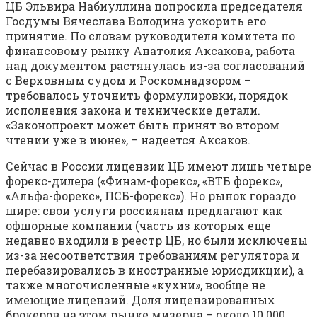
ЦБ Эльвира Набиуллина попросила председателя
Госдумы Вячеслава Володина ускорить его
принятие. По словам руководителя комитета по
финансовому рынку Анатолия Аксакова, работа
над документом растянулась из-за согласований
с Верховным судом и Роскомнадзором –
требовалось уточнить формулировки, порядок
исполнения закона и технические детали.
«Законопроект может быть принят во втором
чтении уже в июне», – надеется Аксаков.
Сейчас в России лицензии ЦБ имеют лишь четыре
форекс-дилера («Финам-форекс», «ВТБ форекс»,
«Альфа-форекс», ПСБ-форекс»). Но рынок гораздо
шире: свои услуги россиянам предлагают как
офшорные компании (часть из которых еще
недавно входили в реестр ЦБ, но были исключены
из-за несоответствия требованиям регулятора и
перебазировались в иностранные юрисдикции), а
также многочисленные «кухни», вообще не
имеющие лицензий. Доля лицензированных
брокеров на этом рынке мизерна – около 10 000