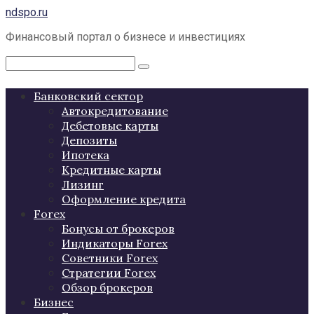
Перейти
ndspo.ru
к
Финансовый портал о бизнесе и инвестициях
контенту
Поиск:
Банковский сектор
Автокредитование
Дебетовые карты
Депозиты
Ипотека
Кредитные карты
Лизинг
Оформление кредита
Forex
Бонусы от брокеров
Индикаторы Forex
Советники Forex
Стратегии Forex
Обзор брокеров
Бизнес