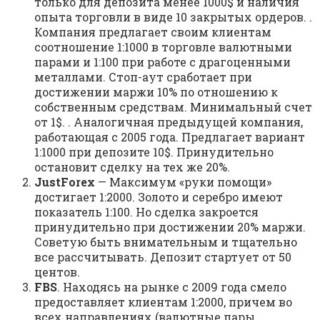
только для депозита менее 1000$ и наличия
опыта торговли в виде 10 закрытых ордеров. .
Компания предлагает своим клиентам
соотношение 1:1000 в торговле валютными
парами и 1:100 при работе с драгоценными
металлами. Стоп-аут сработает при
достижении маржи 10% по отношению к
собственным средствам. Минимальный счет
от 1$. . Аналогичная предыдущей компания,
работающая с 2005 года. Предлагает вариант
1:1000 при депозите 10$. Принудительно
остановит сделку на тех же 20%.
JustForex
— Максимум «руки помощи»
достигает 1:2000. Золото и серебро имеют
показатель 1:100. Но сделка закроется
принудительно при достижении 20% маржи.
Советую быть внимательным и тщательно
все рассчитывать. Депозит стартует от 50
центов.
FBS
. Находясь на рынке с 2009 года смело
предоставляет клиентам 1:2000, причем во
всех направлениях (валютные пары,