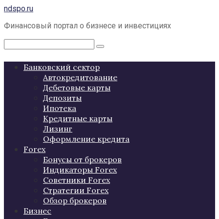
Перейти
ndspo.ru
к
Финансовый портал о бизнесе и инвестициях
контенту
Поиск:
Банковский сектор
Автокредитование
Дебетовые карты
Депозиты
Ипотека
Кредитные карты
Лизинг
Оформление кредита
Forex
Бонусы от брокеров
Индикаторы Forex
Советники Forex
Стратегии Forex
Обзор брокеров
Бизнес