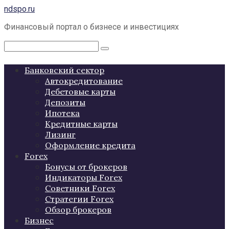
Перейти
ndspo.ru
к
Финансовый портал о бизнесе и инвестициях
контенту
Поиск:
Банковский сектор
Автокредитование
Дебетовые карты
Депозиты
Ипотека
Кредитные карты
Лизинг
Оформление кредита
Forex
Бонусы от брокеров
Индикаторы Forex
Советники Forex
Стратегии Forex
Обзор брокеров
Бизнес