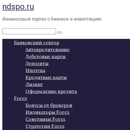
ndspo.ru
Перейти
к
контенту
Финансовый портал о бизнесе и инвестициях
Поиск:
Банковский сектор
Автокредитование
Дебетовые карты
Депозиты
Ипотека
Кредитные карты
Лизинг
Оформление кредита
Forex
Бонусы от брокеров
Индикаторы Forex
Советники Forex
Стратегии Forex