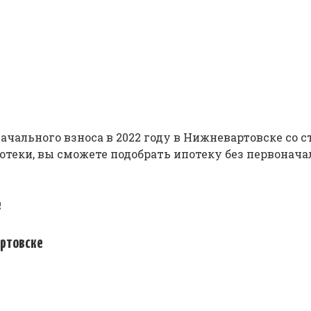
чального взноса в 2022 году в Нижневартовске со ст
теки, вы сможете подобрать ипотеку без первонача
е
артовске