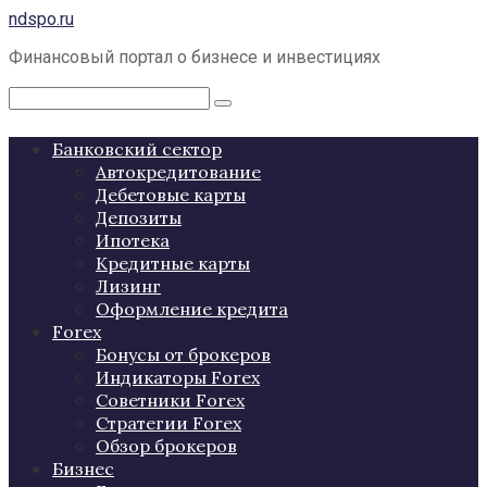
Перейти
ndspo.ru
к
Финансовый портал о бизнесе и инвестициях
контенту
Поиск:
Банковский сектор
Автокредитование
Дебетовые карты
Депозиты
Ипотека
Кредитные карты
Лизинг
Оформление кредита
Forex
Бонусы от брокеров
Индикаторы Forex
Советники Forex
Стратегии Forex
Обзор брокеров
Бизнес