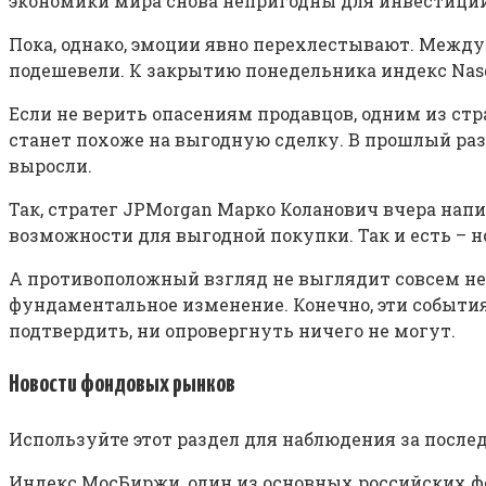
экономики мира снова непригодны для инвестиций»
Пока, однако, эмоции явно перехлестывают. Между
подешевели. К закрытию понедельника индекс Nasda
Если не верить опасениям продавцов, одним из ст
станет похоже на выгодную сделку. В прошлый раз и
выросли.
Так, стратег JPMorgan Марко Коланович вчера нап
возможности для выгодной покупки. Так и есть – но
А противоположный взгляд не выглядит совсем нел
фундаментальное изменение. Конечно, эти события 
подтвердить, ни опровергнуть ничего не могут.
Новости фондовых рынков
Используйте этот раздел для наблюдения за посл
Индекс МосБиржи, один из основных российских фо