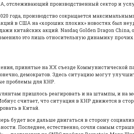
, отслеживающий производственный сектор и услуги,
 2020 года, производство сокращается максимальны
 акций в США на «хороших плохих» новостях был неу
ажи китайских акций. Nasdaq Golden Dragon China,
Изменило это лишь относительную динамику прочих 
ения, принятые на XX съезде Коммунистической па
конечно, демократов. Здесь ситуацию могут улучшит
ные проблемы для КНР.
лянтам пришлось реагировать и на штампы, и на ме
биус считает, что ситуация в КНР движется в стор
ровать в Китай.
ерь будет все дальше двигаться в сторону социали
ости. Последнее, естественно, сочли самым страш