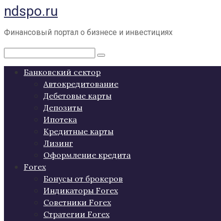
ndspo.ru
Перейти
к
контенту
Финансовый портал о бизнесе и инвестициях
Поиск:
Банковский сектор
Автокредитование
Дебетовые карты
Депозиты
Ипотека
Кредитные карты
Лизинг
Оформление кредита
Forex
Бонусы от брокеров
Индикаторы Forex
Советники Forex
Стратегии Forex