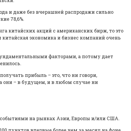
льски.
года и даже без вчерашней распродажи сильно
кие 78,6%.
га китайских акций с американских бирж, то это
р и китайская экономика и бизнес компаний очень
 фундаментальными факторами, а потому дает
менилось.
олучать прибыль – это, что ни говори,
а они – в будущем, и в любом случае ни
 событиями на рынках Азии, Европы и/или США.
00 пунктов впервые более чем за месяц на фоне