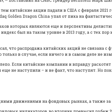
, — постановил на CNBC трейдер Bernstein Марк Ши
 тем китайские акции падали в США с февраля 2021 
q Golden Dragon China упал от пика на фантастичес
рахов которых являются еще и перспективы делистин
ндекс был на таком уровне в 2013 году, а с тех по
исал, что распродажа китайских акций не связана с
 только в случае, если ничего и в самом деле не из
епо. Если китайские компании и вправду расхотят п
еще не наступили – и не факт, что наступят. Но пок
едними движениями на фондовых рынках, а также за
ндовых индикаторов, во вторник превысил рубеж 21