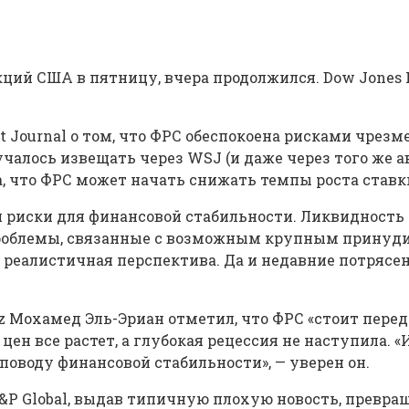
ий США в пятницу, вчера продолжился. Dow Jones Indu
et Journal о том, что ФРС обеспокоена рисками чре
учалось извещать через WSJ (и даже через того же а
, что ФРС может начать снижать темпы роста ставк
 риски для финансовой стабильности. Ликвидность 
о проблемы, связанные с возможным крупным прину
ак реалистичная перспектива. Да и недавние потряс
 Мохамед Эль-Эриан отметил, что ФРС «стоит перед
ен все растет, а глубокая рецессия не наступила. 
о поводу финансовой стабильности», — уверен он.
&P Global, выдав типичную плохую новость, превра