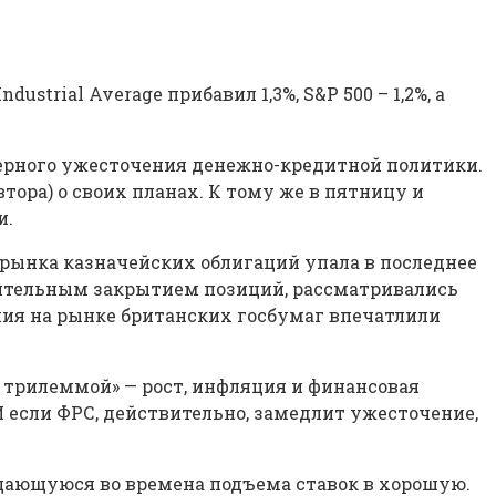
strial Average прибавил 1,3%, S&P 500 – 1,2%, а
змерного ужесточения денежно-кредитной политики.
втора) о своих планах. К тому же в пятницу и
и.
рынка казначейских облигаций упала в последнее
дительным закрытием позиций, рассматривались
ения на рынке британских госбумаг впечатлили
 трилеммой» — рост, инфляция и финансовая
«И если ФРС, действительно, замедлит ужесточение,
щающуюся во времена подъема ставок в хорошую.