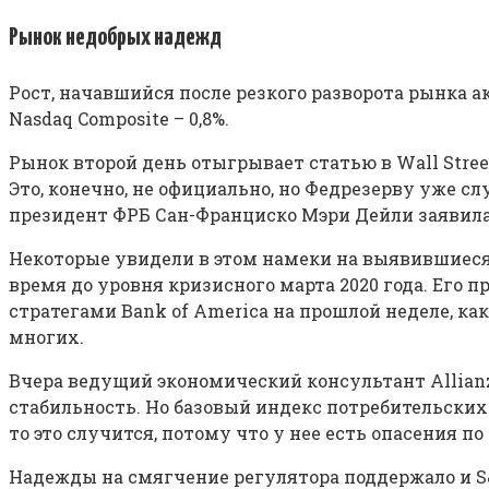
Рынок недобрых надежд
Рост, начавшийся после резкого разворота рынка акц
Nasdaq Composite – 0,8%.
Рынок второй день отыгрывает статью в Wall Stre
Это, конечно, не официально, но Федрезерву уже сл
президент ФРБ Сан-Франциско Мэри Дейли заявила
Некоторые увидели в этом намеки на выявившиеся
время до уровня кризисного марта 2020 года. Ег
стратегами Bank of America на прошлой неделе, к
многих.
Вчера ведущий экономический консультант Allianz
стабильность. Но базовый индекс потребительских ц
то это случится, потому что у нее есть опасения п
Надежды на смягчение регулятора поддержало и S