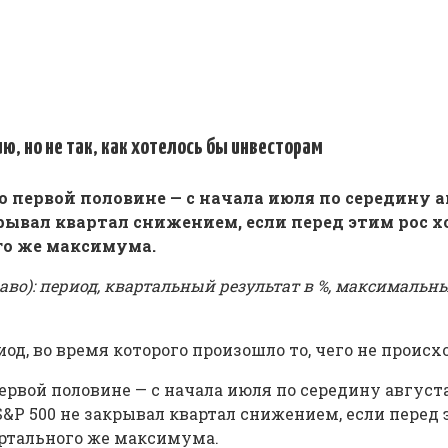
ю, но не так, как хотелось бы инвесторам
о первой половине — с начала июля по середину ав
рывал квартал снижением, если перед этим рос хо
го же максимума.
во): период, квартальный результат в %, максимальны
иод, во время которого произошло то, чего не проис
ервой половине — с начала июля по середину августа
S&P 500 не закрывал квартал снижением, если перед э
артального же максимума.