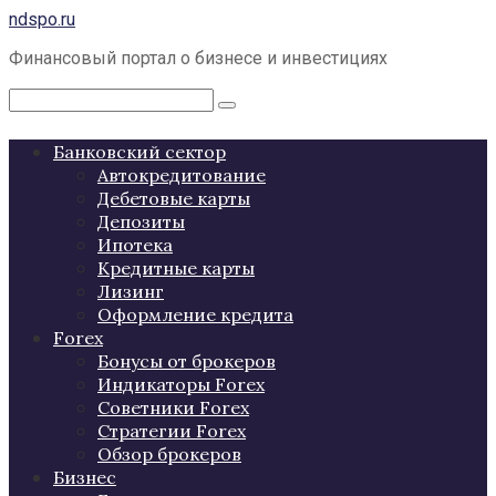
Перейти
ndspo.ru
к
Финансовый портал о бизнесе и инвестициях
контенту
Поиск:
Банковский сектор
Автокредитование
Дебетовые карты
Депозиты
Ипотека
Кредитные карты
Лизинг
Оформление кредита
Forex
Бонусы от брокеров
Индикаторы Forex
Советники Forex
Стратегии Forex
Обзор брокеров
Бизнес