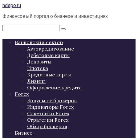
Перейти
ndspo.ru
к
Финансовый портал о бизнесе и инвестициях
контенту
Поиск:
Банковский сектор
Автокредитование
Дебетовые карты
Депозиты
Ипотека
Кредитные карты
Лизинг
Оформление кредита
Forex
Бонусы от брокеров
Индикаторы Forex
Советники Forex
Стратегии Forex
Обзор брокеров
Бизнес