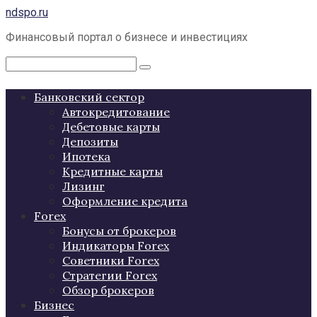
Перейти
ndspo.ru
к
Финансовый портал о бизнесе и инвестициях
контенту
Поиск:
Банковский сектор
Автокредитование
Дебетовые карты
Депозиты
Ипотека
Кредитные карты
Лизинг
Оформление кредита
Forex
Бонусы от брокеров
Индикаторы Forex
Советники Forex
Стратегии Forex
Обзор брокеров
Бизнес