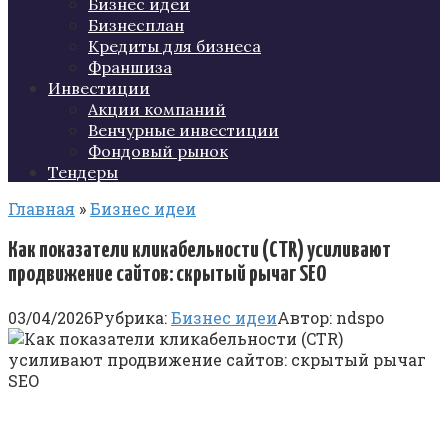
Бизнес идеи
Бизнесплан
Кредиты для бизнеса
Франшиза
Инвестиции
Акции компаний
Венчурные инвестиции
Фондовый рынок
Тендеры
Главная
»
Бизнес идеи
Как показатели кликабельности (CTR) усиливают
продвижение сайтов: скрытый рычаг SEO
03/04/2026
Рубрика:
Бизнес идеи
Автор:
ndspo