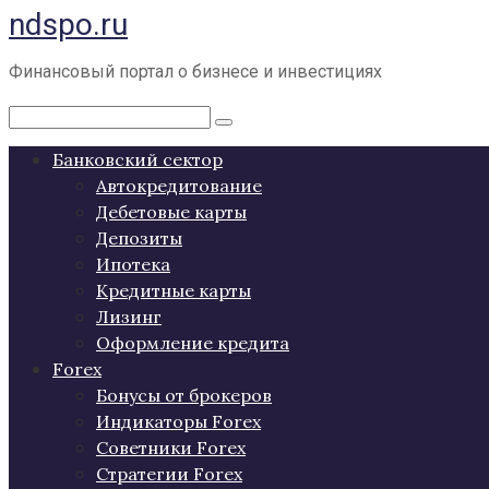
ndspo.ru
Перейти
к
контенту
Финансовый портал о бизнесе и инвестициях
Поиск:
Банковский сектор
Автокредитование
Дебетовые карты
Депозиты
Ипотека
Кредитные карты
Лизинг
Оформление кредита
Forex
Бонусы от брокеров
Индикаторы Forex
Советники Forex
Стратегии Forex