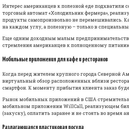
Интерес американцев к полезной еде подхватили с
торговый автомат «Холодильник фермера», реализ
продукты самопроизвольно не перемешивались. Ка
на каждом углу, а полезную – только в специальны
Еще одним доходным малым предпринимательством
стремления американцев к полноценному питанию. В
Мобильные приложения для кафе и ресторанов
Когда перед жителем крупного города Северной Ам
виртуальный обзор расположенных вблизи ресторан
смартфон. К моменту прибытия клиента заказ буде
Рынок мобильных приложений в США стремительно 
мобильном приложении WillCall, реализующем биле
(закуску), оплатить заранее и не стоять во время а
Разлагающаяся пластиковая посуда