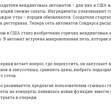
оздатели вендинговых автоматов – для них в США н
ующий свежие салаты. Ингредиенты упаковывают сл
ждое утро – порции обновляются. Создателя старта
х ресторанах. Теперь сеть автоматов Сондерса расш
 в США стало изобретение горячих вендинговых ав
 автомат встроена микроволновая печь, которая под
ерики встает вопрос, где перекусить, он запускает
ов и закусочных, сравнить цены, выбрать подходящи
т готов.
развивается, предлагая пользователям «умных» гад
ты на концерты, появилась новая функция: вместе 
нтракта в очереди.