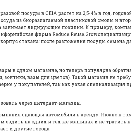
азовой посуды в США растет на 3,5-4% в год, годово
осуда из биоразлагаемой пластиковой смолы и втор
 занимает лидирующие позиции. К примеру, компани
калифорнийская фирма Reduce.Reuse.Growспециализ
 корпус стакана: после разложения посуды семена д
вары в одном магазине, но теперь популярна обратн
и, зонтики, вазы для цветов). Такой магазин не тр
ерие у покупателей, так как узкая специализация п
зовать через интернет-магазин.
 компания сдающая автомобили в аренду. Нюанс в то
 ездить на одних и тех же машинах и не тратить в
ает и другие города.