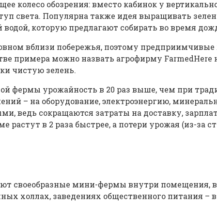
ее колесо обозрения: вместо кабинок у вертикальн
туп света. Популярна также идея выращивать зелен
 водой, которую предлагают собирать во время дож
новном вблизи побережья, поэтому предприимчивые
тве примера можно назвать агрофирму FarmedHere н
ки чистую зелень.
ьной фермы урожайность в 20 раз выше, чем при тра
ений – на оборудование, электроэнергию, минераль
ми, ведь сокращаются затраты на доставку, зарпла
е растут в 2 раза быстрее, а потери урожая (из-за 
т своеобразные мини-фермы внутри помещения, в 
ных холлах, заведениях общественного питания – в