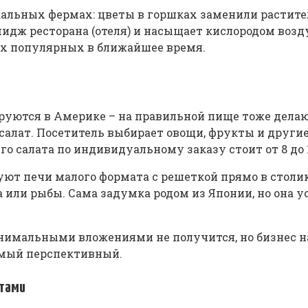
кальных фермах: цветы в горшках заменили растител
идж ресторана (отеля) и насыщает кислородом возд
мых популярных в ближайшее время.
уются в Америке – на правильной пище тоже делают
салат. Посетитель выбирает овощи, фрукты и други
о салата по индивидуальному заказу стоит от 8 до 
ют печи малого формата с решеткой прямо в столик
 или рыбы. Сама задумка родом из Японии, но она у
нимальными вложениями не получится, но бизнес н
амый перспективный.
атами