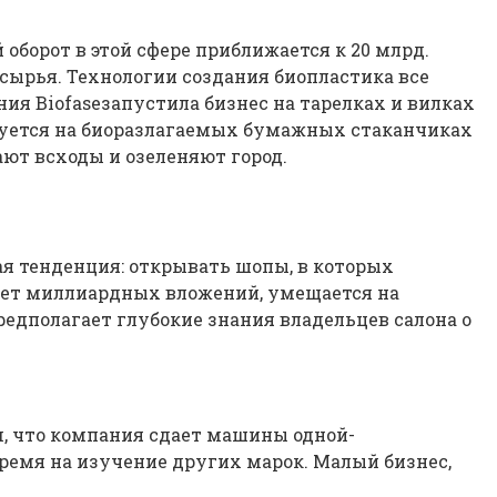
й оборот в этой сфере приближается к 20 млрд.
сырья. Технологии создания биопластика все
я Biofaseзапустила бизнес на тарелках и вилках
ируется на биоразлагаемых бумажных стаканчиках
ают всходы и озеленяют город.
ая тенденция: открывать шопы, в которых
ебует миллиардных вложений, умещается на
редполагает глубокие знания владельцев салона о
м, что компания сдает машины одной-
ремя на изучение других марок. Малый бизнес,