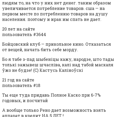
людям то, на что у них нет денег. таким образом
увеличивается потребление товаров. сша — на
первом месте по потреблению товаров на душу
населения. поэтому и ирак им спать не дает.
20 лет на сайте
пользователь #3644
Бойцовский клуб — прикольное кино. Отказаться
от вещей, начать бить себе морду.
Бо я табе з-пад шыбеніцы кажу, народзе, што тады
толькі зажывеш шчасліва, калі над табой маскаля
ўжо не будзе! (C) Кастусь Каліноўскі
21 год на сайте
пользователь #18
Ты еще туда придавь Полное Каско при 6-7%
годовых, и посчитай
А вообще только Рено дает возможность взять
аппарат в кредит НА 5 ЛЕТ !