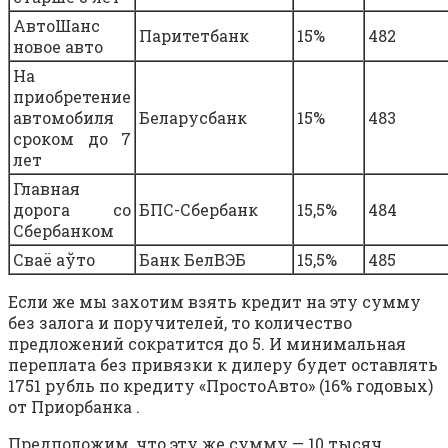
АвтоШанс
Паритетбанк
15%
482
новое авто
На
приобретение
автомобиля
Беларусбанк
15%
483
сроком до 7
лет
Главная
дорога со
БПС-Сбербанк
15,5%
484
Сбербанком
Сваё аўто
Банк БелВЭБ
15,5%
485
Если же мы захотим взять кредит на эту сумму
без залога и поручителей, то количество
предложений сократится до 5. И минимальная
переплата без привязки к дилеру будет оставлять
1751 рубль по кредиту «ПростоАвто» (16% годовых)
от Приорбанка .
Предположим, что эту же сумму — 10 тысяч