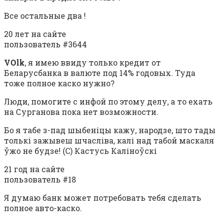
Все остальные два !
20 лет на сайте
пользователь #3644
VOlk
, я имею ввиду только кредит от
Беларусбанка в валюте под 14% годовых. Туда
тоже полное каско нужно?
Люди, помогите с инфой по этому делу, а то ехать
на Сурганова пока нет возможности.
Бо я табе з-пад шыбеніцы кажу, народзе, што тады
толькі зажывеш шчасліва, калі над табой маскаля
ўжо не будзе! (C) Кастусь Каліноўскі
21 год на сайте
пользователь #18
Я думаю банк может потребовать тебя сделать
полное авто-каско.