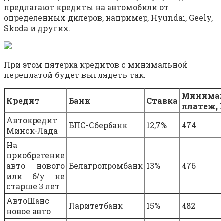
предлагают кредиты на автомобили от
определенных дилеров, например, Hyundai, Geely,
Skoda и других.
При этом пятерка кредитов с минимальной
переплатой будет выглядеть так:
Минима
Кредит
Банк
Ставка
платеж,
Автокредит
БПС-Сбербанк
12,7%
474
Минск-Лада
На
приобретение
авто нового
Белагропромбанк
13%
476
или б/у не
старше 3 лет
АвтоШанс
Паритетбанк
15%
482
новое авто