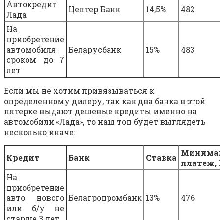
Автокредит
Цептер Банк
14,5%
482
Лада
На
приобретение
автомобиля
Беларусбанк
15%
483
сроком до 7
лет
Если мы не хотим привязываться к
определенному дилеру, так как два банка в этой
пятерке выдают дешевые кредиты именно на
автомобили «Лада», то наш топ будет выглядеть
несколько иначе:
Минима
Кредит
Банк
Ставка
платеж,
На
приобретение
авто нового
Белагропромбанк
13%
476
или б/у не
старше 3 лет