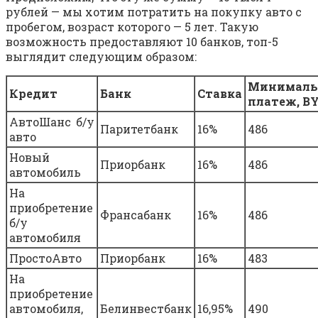
рублей — мы хотим потратить на покупку авто с
пробегом, возраст которого — 5 лет. Такую
возможность предоставляют 10 банков, топ-5
выглядит следующим образом:
Минимал
Кредит
Банк
Ставка
платеж, B
АвтоШанс б/у
Паритетбанк
16%
486
авто
Новый
Приорбанк
16%
486
автомобиль
На
приобретение
Франсабанк
16%
486
б/у
автомобиля
ПростоАвто
Приорбанк
16%
483
На
приобретение
автомобиля,
Белинвестбанк
16,95%
490