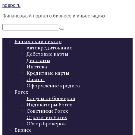
Перейти
ndspo.ru
к
Финансовый портал о бизнесе и инвестициях
контенту
Поиск:
Банковский сектор
Автокредитование
Дебетовые карты
Депозиты
Ипотека
Кредитные карты
Лизинг
Оформление кредита
Forex
Бонусы от брокеров
Индикаторы Forex
Советники Forex
Стратегии Forex
Обзор брокеров
Бизнес