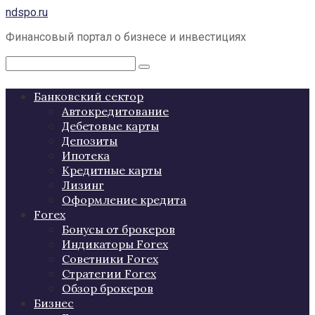
Перейти
ndspo.ru
к
Финансовый портал о бизнесе и инвестициях
контенту
Поиск:
Банковский сектор
Автокредитование
Дебетовые карты
Депозиты
Ипотека
Кредитные карты
Лизинг
Оформление кредита
Forex
Бонусы от брокеров
Индикаторы Forex
Советники Forex
Стратегии Forex
Обзор брокеров
Бизнес