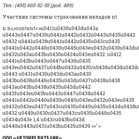
Тел.: (495) 665-52-55 (доб. 489)
Участник системы страхования вкладов nt
n n»,»content»:»u0411u0430u043du043a
u0443u0447u0430u0441u0442u0432u0443u0435u0442
u0432 u0441u0438u0441u0442u0435u043cu0435
u0441u0442u0440u0430u0445u043eu0432u0430u043du
u0432u043au043bu0430u0434u043eu0432. u0412
u0441u043bu0443u0447u0430u0435
u043eu0442u0437u044bu0432u0430/u0430u043du043d
u0443 u0431u0430u043du043au0430
u043bu0438u0446u0435u043du0437u0438u0438
u043au043bu0438u0435u043du0442
u043fu043eu043bu0443u0447u0438u0442
u0441u0442u0440u0430u0445u043eu0432u043eu0435
u0432u043eu0437u043cu0435u0449u0435u043du0438u
u0432 u0440u0430u0437u043cu0435u0440u0435
u0434u043e 1,4 u043cu043bu043d
u0440u0443u0431u043bu0435u0439.»>’ >
ООО «АВТОКРЕДИТБАНК»