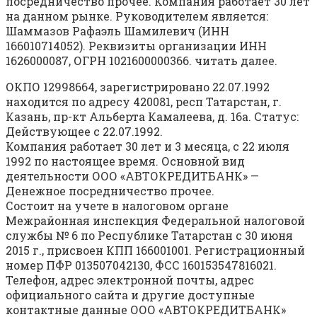
посредничество прочее. Компания работает 30 лет
на данном рынке. Руководителем является:
Шаммазов Рафаэль Шамилевич (ИНН
166010714052). Реквизиты организации ИНН
1626000087, ОГРН 1021600000366. читать далее.
ОКПО 12998664, зарегистрировано 22.07.1992
находится по адресу 420081, респ Татарстан, г.
Казань, пр-кт Альберта Камалеева, д. 16а. Статус:
Действующее с 22.07.1992.
Компания работает 30 лет и 3 месяца, с 22 июля
1992 по настоящее время. Основной вид
деятельности ООО «АВТОКРЕДИТБАНК» —
Денежное посредничество прочее.
Состоит на учете в налоговом органе
Межрайонная инспекция Федеральной налоговой
службы № 6 по Республике Татарстан с 30 июня
2015 г., присвоен КПП 166001001. Регистрационный
номер ПФР 013507042130, ФСС 160153547816021.
Телефон, адрес электронной почты, адрес
официального сайта и другие доступные
контактные данные ООО «АВТОКРЕДИТБАНК»