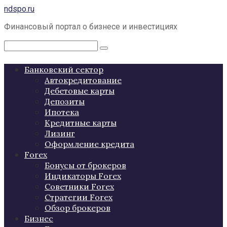
Перейти
ndspo.ru
к
Финансовый портал о бизнесе и инвестициях
контенту
Поиск:
Банковский сектор
Автокредитование
Дебетовые карты
Депозиты
Ипотека
Кредитные карты
Лизинг
Оформление кредита
Forex
Бонусы от брокеров
Индикаторы Forex
Советники Forex
Стратегии Forex
Обзор брокеров
Бизнес