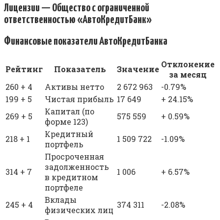
Лицензии — Общество с ограниченной
ответственностью «АвтоКредитБанк»
Финансовые показатели АвтоКредитБанка
Отклонение
Рейтинг
Показатель
Значение
за месяц
260 + 4
Активы нетто
2 672 963
-0.79%
199 + 5
Чистая прибыль
17 649
+ 24.15%
Капитал (по
269 + 5
575 559
+ 0.59%
форме 123)
Кредитный
218 + 1
1 509 722
-1.09%
портфель
Просроченная
задолженность
314 + 7
1 006
+ 6.57%
в кредитном
портфеле
Вклады
245 + 4
374 311
-2.08%
физических лиц