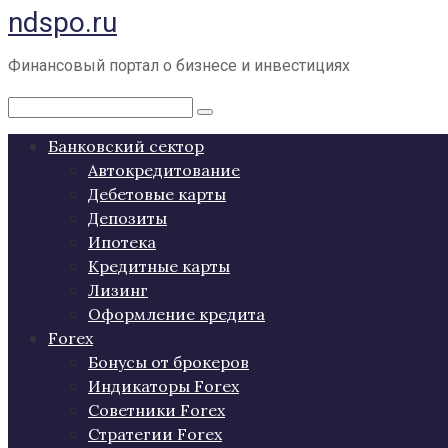
ndspo.ru
Перейти
к
контенту
Финансовый портал о бизнесе и инвестициях
Поиск:
Банковский сектор
Автокредитование
Дебетовые карты
Депозиты
Ипотека
Кредитные карты
Лизинг
Оформление кредита
Forex
Бонусы от брокеров
Индикаторы Forex
Советники Forex
Стратегии Forex