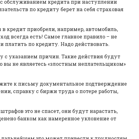
х с обслуживанием кредита при наступлении
зательств по кредиту берет на себя страховая
ы в кредит приобрели, например, автомобиль,
ход всегда есть! Самое главное правило – не
и платить по кредиту. Надо действовать.
у с указанием причин. Такие действия будут
то вы не являетесь «злостным неплательщиком»
ложите к письму документальное подтверждение
ии, справку с биржи труда о потере работы,
трафов это не спасет, они будут нарастать,
ценено банком как намеренное уклонение от
 в дальнейшем это может привести к трудностям