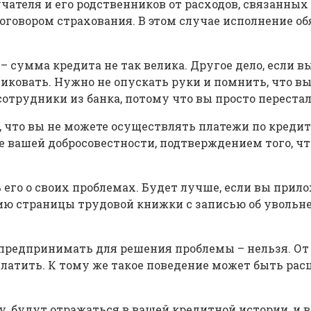
учателя и его родственников от расходов, связанны
овором страхования. В этом случае исполнение обя
– сумма кредита не так велика. Другое дело, если в
иковать. Нужно не опускать руки и помнить, что вы
сотрудники из банка, потому что вы просто перестал
 что вы не можете осуществлять платежи по кредит
е вашей добросовестности, подтверждением того, ч
 его о своих проблемах. Будет лучше, если вы при
ю страницы трудовой книжки с записью об увольнен
 предпринимать для решения проблемы – нельзя. От ш
платить. К тому же такое поведение может быть рас
у, будут отражаться в вашей кредитной истории, и