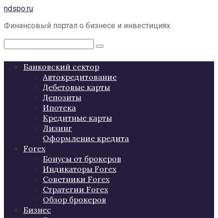
Перейти
ndspo.ru
к
Финансовый портал о бизнесе и инвестициях
контенту
Поиск:
Банковский сектор
Автокредитование
Дебетовые карты
Депозиты
Ипотека
Кредитные карты
Лизинг
Оформление кредита
Forex
Бонусы от брокеров
Индикаторы Forex
Советники Forex
Стратегии Forex
Обзор брокеров
Бизнес