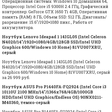
Операционная система: Windows 10 Домашняя 64,
Процессор: Intel Core i5 9300H 2.4 ГГц, Графический
контроллер: GeForce GTX 1650 Ti 4GB, Оперативная
память (RAM): 8 ГБ, Объем SSD: 512 ГБ, Диагональ/
разрешение: 15.6″/1920×1080 пикс., Работа от
аккумулятора.
Ноутбук Lenovo Ideapad 1 14IGL05 (Intel Celeron
N4020/14″/1920×1080/4GB/128GB SSD/Intel UHD
Graphics 600/Windows 10 Home) 81VU007XRU,
серый
Ноутбук Lenovo Ideapad 1 14IGL05 (Intel Celeron
N4020/14″/1920×1080/4GB/128GB SSD/Intel UHD
Graphics 600/Windows 10 Home) 81VU007XRU, серый
за 26 999 руб.
Ноутбук ASUS Pro P1440FA-FQ2924 (Intel Core i3
10110U 2100 MHz/14″/1366х768/4GB/1000GB
HDD/Intel UHD Graphics/Endless OS) 90NX0211-
M40360, темно-серый
Ноутбук ASUS Pro P1440FA-FQ2924 (Intel Core i3