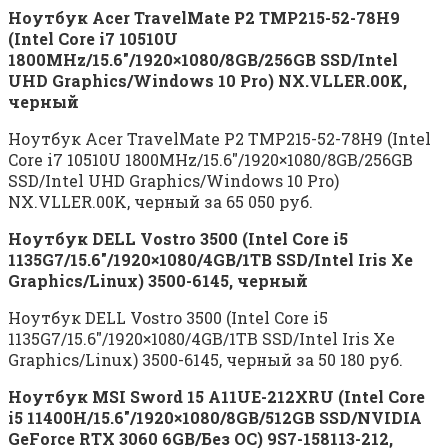
Ноутбук Acer TravelMate P2 TMP215-52-78H9
(Intel Core i7 10510U
1800MHz/15.6″/1920×1080/8GB/256GB SSD/Intel
UHD Graphics/Windows 10 Pro) NX.VLLER.00K,
черный
Ноутбук Acer TravelMate P2 TMP215-52-78H9 (Intel
Core i7 10510U 1800MHz/15.6″/1920×1080/8GB/256GB
SSD/Intel UHD Graphics/Windows 10 Pro)
NX.VLLER.00K, черный за 65 050 руб.
Ноутбук DELL Vostro 3500 (Intel Core i5
1135G7/15.6″/1920×1080/4GB/1TB SSD/Intel Iris Xe
Graphics/Linux) 3500-6145, черный
Ноутбук DELL Vostro 3500 (Intel Core i5
1135G7/15.6″/1920×1080/4GB/1TB SSD/Intel Iris Xe
Graphics/Linux) 3500-6145, черный за 50 180 руб.
Ноутбук MSI Sword 15 A11UE-212XRU (Intel Core
i5 11400H/15.6″/1920×1080/8GB/512GB SSD/NVIDIA
GeForce RTX 3060 6GB/Без ОС) 9S7-158113-212,