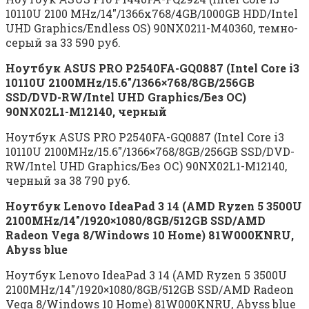
10110U 2100 MHz/14″/1366х768/4GB/1000GB HDD/Intel
UHD Graphics/Endless OS) 90NX0211-M40360, темно-
серый за 33 590 руб.
Ноутбук ASUS PRO P2540FA-GQ0887 (Intel Core i3
10110U 2100MHz/15.6″/1366×768/8GB/256GB
SSD/DVD-RW/Intel UHD Graphics/Без ОС)
90NX02L1-M12140, черный
Ноутбук ASUS PRO P2540FA-GQ0887 (Intel Core i3
10110U 2100MHz/15.6″/1366×768/8GB/256GB SSD/DVD-
RW/Intel UHD Graphics/Без ОС) 90NX02L1-M12140,
черный за 38 790 руб.
Ноутбук Lenovo IdeaPad 3 14 (AMD Ryzen 5 3500U
2100MHz/14″/1920×1080/8GB/512GB SSD/AMD
Radeon Vega 8/Windows 10 Home) 81W000KNRU,
Abyss blue
Ноутбук Lenovo IdeaPad 3 14 (AMD Ryzen 5 3500U
2100MHz/14″/1920×1080/8GB/512GB SSD/AMD Radeon
Vega 8/Windows 10 Home) 81W000KNRU, Abyss blue