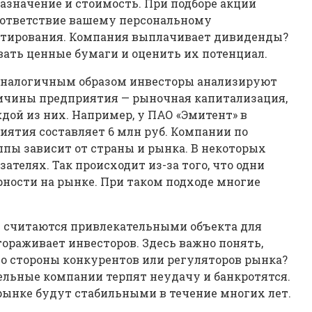
назначение и стоимость. При подборе акций
соответствие вашему персональному
естирования. Компания выплачивает дивиденды?
ать ценные бумаги и оценить их потенциал.
 Аналогичным образом инвесторы анализируют
личины предприятия — рыночная капитализация,
дой из них. Например, у ПАО «Эмитент» в
иятия составляет 6 млн руб. Компании по
пы зависит от страны и рынка. В некоторых
телях. Так происходит из-за того, что одни
рности на рынке. При таком подходе многие
у считаются привлекательными объекта для
ораживает инвесторов. Здесь важно понять,
со стороны конкурентов или регуляторов рынка?
ельные компании терпят неудачу и банкротятся.
 рынке будут стабильными в течение многих лет.