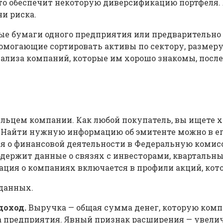
то обеспечит некоторую диверсификацию портфеля. 
и риска.
ные бумаги одного предприятия или предварительно
могающие сортировать активы по сектору, размеру
ализа компаний, которые им хорошо знакомы, после
дельцем компании. Как любой покупатель, вы ищет
 Найти нужную информацию об эмитенте можно в его
ия о финансовой деятельности в Федеральную коми
держит данные о связях с инвесторами, квартальны
ция о компаниях включается в профили акций, кот
 данных.
доход.
Выручка — общая сумма денег, которую компа
 предприятия. Явный признак расширения — увеличе