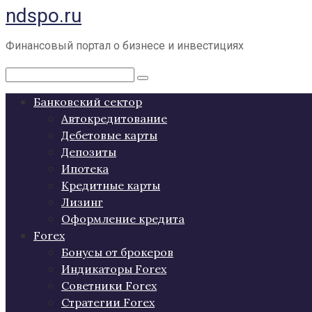
ndspo.ru
Перейти
к
контенту
Финансовый портал о бизнесе и инвестициях
Поиск:
Банковский сектор
Автокредитование
Дебетовые карты
Депозиты
Ипотека
Кредитные карты
Лизинг
Оформление кредита
Forex
Бонусы от брокеров
Индикаторы Forex
Советники Forex
Стратегии Forex