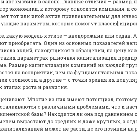
и автомобили в салоне. Главные отличия — размер, 
ор экономики, к которому относится компания, и 
лает тот или иной актив привлекательным для инв
дующие параметры, которые помогут классифициров
е, какую модель хотите — внедорожник или седан.
ют приобретать. Один из основных показателей ве
исла акций, находящихся в обращении, на цену каж
ри таких параметрах рыночная капитализация предпр
ые. Размер капитализации компаний из каждой груп
тся на восприятии, чем на фундаментальных показа
ей стоимости, а другие — с точки зрения их популя
этапах роста и развития.
ценивают. Многие из них имеют потенциал, поэтом
 сталкиваются с различными проблемами, что и наст
лиентской базы? Находится ли она под давлением 
менем вырастают до средних и даже крупных, а отд
капитализацией может не расти, но его позиции на