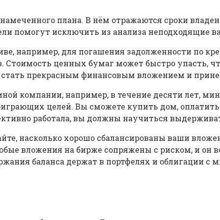
намеченного плана. В нём отражаются сроки владен
цели помогут исключить из анализа неподходящие в
ве, например, для погашения задолженности по кре
 Стоимость ценных бумаг может быстро упасть, чт
ет стать прекрасным финансовым вложением и прине
ной компании, например, в течение десяти лет, ми
играющих целей. Вы сможете купить дом, оплатить 
ффективно работала, вы должны научиться выдержив
айте, насколько хорошо сбалансированы ваши вложе
бые вложения на бирже сопряжены с риском, и он 
ржания баланса держат в портфелях и облигации с 