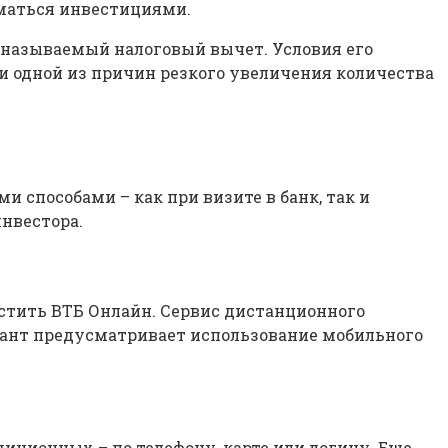
ниматься инвестициями.
 называемый налоговый вычет. Условия его
и одной из причин резкого увеличения количества
 способами – как при визите в банк, так и
нвестора.
стить ВТБ Онлайн. Сервис дистанционного
ант предусматривает использование мобильного
диционных – по телефону, карте или логину. Еще