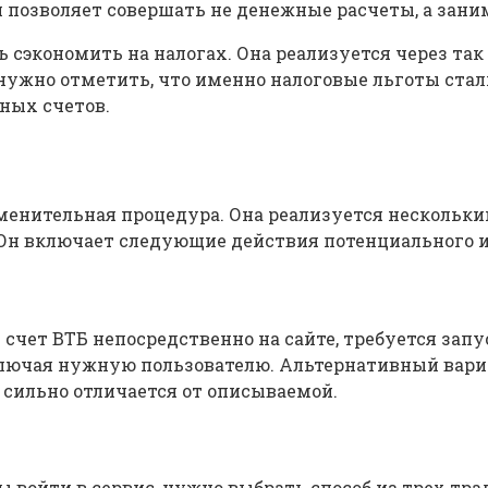
о он позволяет совершать не денежные расчеты, а за
сэкономить на налогах. Она реализуется через так
нужно отметить, что именно налоговые льготы стал
ных счетов.
енительная процедура. Она реализуется несколькими
 Он включает следующие действия потенциального и
ет ВТБ непосредственно на сайте, требуется запу
ключая нужную пользователю. Альтернативный вари
 сильно отличается от описываемой.
 войти в сервис, нужно выбрать способ из трех тра