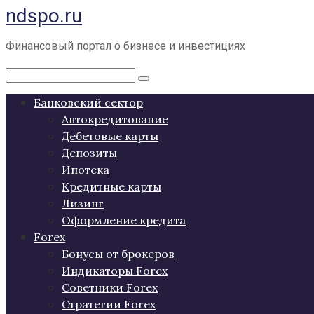
ndspo.ru
Перейти
к
контенту
Финансовый портал о бизнесе и инвестициях
Поиск:
Банковский сектор
Автокредитование
Дебетовые карты
Депозиты
Ипотека
Кредитные карты
Лизинг
Оформление кредита
Forex
Бонусы от брокеров
Индикаторы Forex
Советники Forex
Стратегии Forex