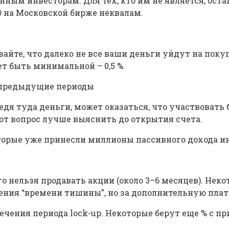
ым инвесторам. Для тех, кто им не является, ост
PO на Московской бирже неквалам.
тывайте, что далеко не все ваши деньги уйдут на пок
т быть минимальной – 0,5 %.
а предыдущие периоды
дя туда деньги, может оказаться, что участвовать бу
от вопрос лучше выяснить до открытия счета.
торые уже принесли миллионы пассивного дохода и
ого нельзя продавать акции (около 3–6 месяцев). Не
ния “времени тишины”, но за дополнительную плату 
течения периода lock-up. Некоторые берут еще % с п