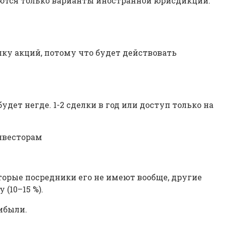
аются только варианты иностранной юрисдикции.
упку акций, потому что будет действовать
дет негде. 1-2 сделки в год или доступ только на
нвесторам
которые посредники его не имеют вообще, другие
(10–15 %).
рибыли.