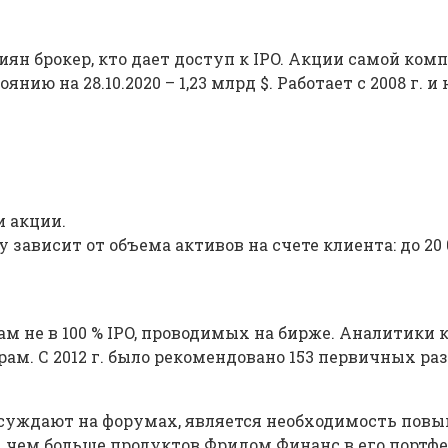
н брокер, кто дает доступ к IPO. Акции самой компа
ию на 28.10.2020 – 1,23 млрд $. Работает с 2008 г. и 
и акции.
висит от объема активов на счете клиента: до 20 000 
 не в 100 % IPO, проводимых на бирже. Аналитики 
ам. С 2012 г. было рекомендовано 153 первичных ра
суждают на форумах, является необходимость повы
, чем больше продуктов Фридом Финанс в его портфе