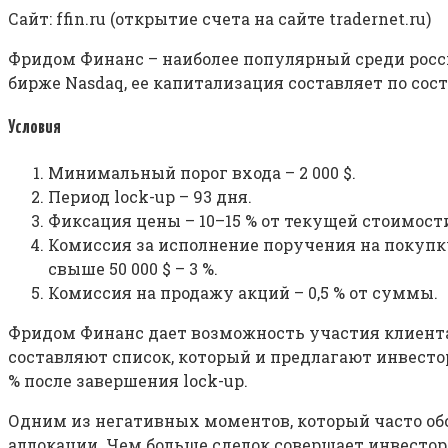
Сайт: ffin.ru (открытие счета на сайте tradernet.ru)
Фридом Финанс – наиболее популярный среди россия
бирже Nasdaq, ее капитализация составляет по состоян
Условия
Минимальный порог входа – 2 000 $.
Период lock-up – 93 дня.
Фиксация цены – 10–15 % от текущей стоимост
Комиссия за исполнение поручения на покупку за
свыше 50 000 $ – 3 %.
Комиссия на продажу акций – 0,5 % от суммы.
Фридом Финанс дает возможность участия клиентам
составляют список, который и предлагают инвестор
% после завершения lock-up.
Одним из негативных моментов, который часто об
аллокации. Чем больше сделок совершает инвестор