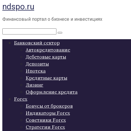
ndspo.ru
Перейти
к
контенту
Финансовый портал о бизнесе и инвестициях
Поиск:
Банковский сектор
Автокредитование
Дебетовые карты
Депозиты
Ипотека
Кредитные карты
Лизинг
Оформление кредита
Forex
Бонусы от брокеров
Индикаторы Forex
Советники Forex
Стратегии Forex