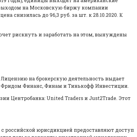
 2019 годы), единицы выходят на американские
ко выходом на Московскую биржу компании
а снизилась до 96,3 руб. за шт. к 28.10.2020. К
хочет рискнуть и заработать на этом, вынуждены
. Лицензию на брокерскую деятельность выдает
ь у Фридом Финанс, Финам и Тинькофф Инвестиции.
и Центробанка: United Traders и Just2Trade. Этот
и с российской юрисдикцией предоставляют доступ