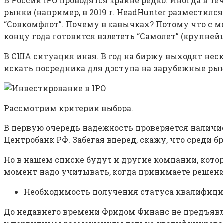
В России IPO проводятся крайне редко. Иногда в те
рынки (например, в 2019 г. HeadHunter разместилс
“Совкомфлот”. Почему в кавычках? Потому что с момен
концу года готовится взлететь “Самолет” (крупне
В США ситуация иная. В год на биржу выходят нес
искать посредника для доступа на зарубежные ры
Рассмотрим критерии выбора.
В первую очередь надежность проверяется наличи
Центробанк РФ. Забегая вперед, скажу, что среди 
Но в нашем списке будут и другие компании, котор
момент надо учитывать, когда принимаете решен
Необходимость получения статуса квалифици
До недавнего времени Фридом Финанс не предъявля