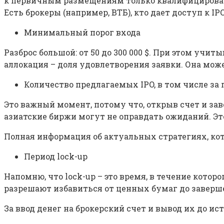
к первичным размещениям только квалифицированн
Есть брокеры (например, ВТБ), кто дает доступ к I
Минимальный порог входа
Разброс большой: от 50 до 300 000 $. При этом учи
аллокация – доля удовлетворения заявки. Она може
Количество предлагаемых IPO, в том числе з
Это важный момент, потому что, открыв счет и заве
азиатские биржи могут не оправдать ожиданий. Эт
Полная информация об актуальных стратегиях, ко
Период lock-up
Напомню, что lock-up – это время, в течение котор
разрешают избавиться от ценных бумаг до заверше
За ввод денег на брокерский счет и вывод их до ис