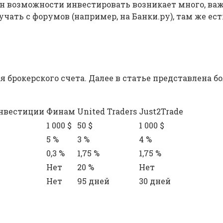
иян возможности инвестировать возникает много, ва
чать с форумов (например, на Банки.ру), там же е
 брокерского счета. Далее в статье представлена б
нвестиции
Финам
United Traders
Just2Trade
1 000 $
50 $
1 000 $
5 %
3 %
4 %
0,3 %
1,75 %
1,75 %
Нет
20 %
Нет
Нет
95 дней
30 дней