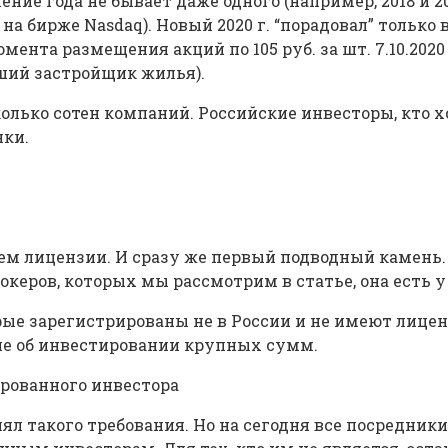
чение года не бывает даже одного (например, 2018 и
я на бирже Nasdaq). Новый 2020 г. “порадовал” толь
та размещения акций по 105 руб. за шт. 7.10.2020 цен
йший застройщик жилья).
колько сотен компаний. Российские инвесторы, кто 
нки.
ем лицензии. И сразу же первый подводный камень
брокеров, которых мы рассмотрим в статье, она ест
ые зарегистрированы не в России и не имеют лицензи
ие об инвестировании крупных сумм.
рованного инвестора
л такого требования. Но на сегодня все посредник