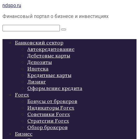
Перейти
ndspo.ru
к
Финансовый портал о бизнесе и инвестициях
контенту
Поиск:
Банковский сектор
Автокредитование
Дебетовые карты
Депозиты
Ипотека
Кредитные карты
Лизинг
Оформление кредита
Forex
Бонусы от брокеров
Индикаторы Forex
Советники Forex
Стратегии Forex
Обзор брокеров
Бизнес