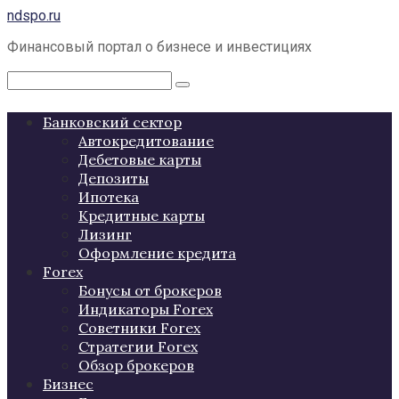
Перейти
ndspo.ru
к
Финансовый портал о бизнесе и инвестициях
контенту
Поиск:
Банковский сектор
Автокредитование
Дебетовые карты
Депозиты
Ипотека
Кредитные карты
Лизинг
Оформление кредита
Forex
Бонусы от брокеров
Индикаторы Forex
Советники Forex
Стратегии Forex
Обзор брокеров
Бизнес