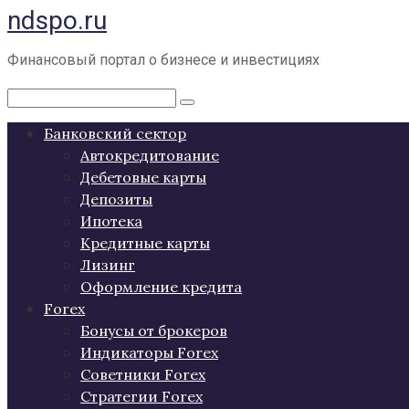
ndspo.ru
Перейти
к
контенту
Финансовый портал о бизнесе и инвестициях
Поиск:
Банковский сектор
Автокредитование
Дебетовые карты
Депозиты
Ипотека
Кредитные карты
Лизинг
Оформление кредита
Forex
Бонусы от брокеров
Индикаторы Forex
Советники Forex
Стратегии Forex