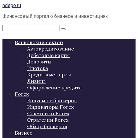
Перейти
ndspo.ru
к
Финансовый портал о бизнесе и инвестициях
контенту
Поиск:
Банковский сектор
Автокредитование
Дебетовые карты
Депозиты
Ипотека
Кредитные карты
Лизинг
Оформление кредита
Forex
Бонусы от брокеров
Индикаторы Forex
Советники Forex
Стратегии Forex
Обзор брокеров
Бизнес