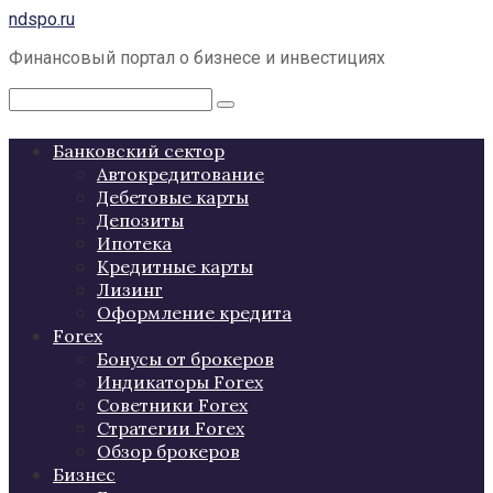
Перейти
ndspo.ru
к
Финансовый портал о бизнесе и инвестициях
контенту
Поиск:
Банковский сектор
Автокредитование
Дебетовые карты
Депозиты
Ипотека
Кредитные карты
Лизинг
Оформление кредита
Forex
Бонусы от брокеров
Индикаторы Forex
Советники Forex
Стратегии Forex
Обзор брокеров
Бизнес