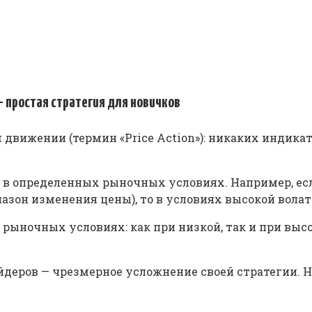
 простая стратегия для новичков
м движении (термин «Price Action»): никаких индик
т в определенных рыночных условиях. Например, ес
пазон изменения цены), то в условиях высокой вола
х рыночных условиях: как при низкой, так и при выс
еров — чрезмерное усложнение своей стратегии. Н