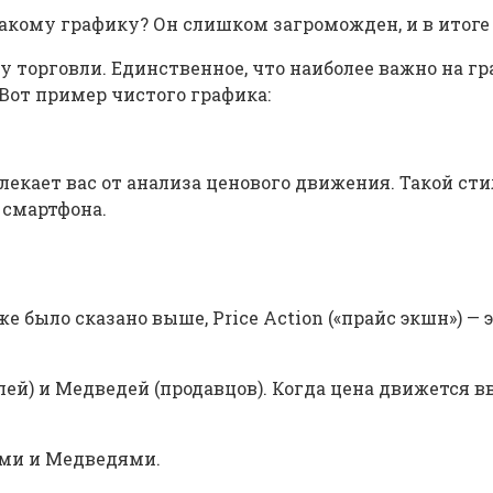
акому графику? Он слишком загроможден, и в итоге
ту торговли. Единственное, что наиболее важно на г
Вот пример чистого графика:
лекает вас от анализа ценового движения. Такой ст
 смартфона.
же было сказано выше, Price Action («прайс экшн») —
й) и Медведей (продавцов). Когда цена движется вв
ами и Медведями.