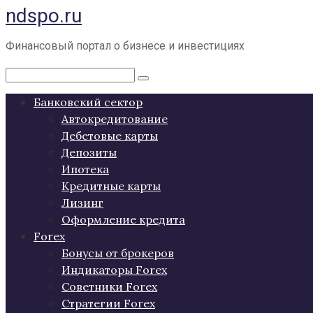
ndspo.ru
Перейти
к
контенту
Финансовый портал о бизнесе и инвестициях
Поиск:
Банковский сектор
Автокредитование
Дебетовые карты
Депозиты
Ипотека
Кредитные карты
Лизинг
Оформление кредита
Forex
Бонусы от брокеров
Индикаторы Forex
Советники Forex
Стратегии Forex