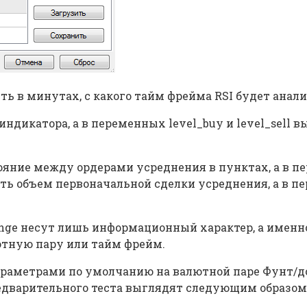
ь в минутах, с какого тайм фрейма RSI будет анали
 индикатора, а в переменных level_buy и level_sell
ояние между ордерами усреднения в пунктах, а в 
ть объем первоначальной сделки усреднения, а в пе
nge несут лишь информационный характер, а именн
ютную пару или тайм фрейм.
араметрами по умолчанию на валютной паре Фунт/до
едварительного теста выглядят следующим образом