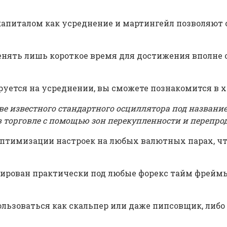
капиталом как усреднение и мартингейл позволяют
нять лишь короткое время для достижения вполне о
руется на усреднении, вы сможете познакомится в х
ве известного стандартного осциллятора под название
в торговле с помощью зон перекупленности и перепрод
птимизации настроек на любых валютных парах, чт
тирован практически под любые форекс тайм фреймы
ьзоваться как скальпер или даже пипсовщик, либо 