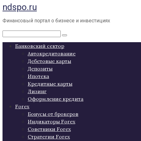
ndspo.ru
Перейти
к
контенту
Финансовый портал о бизнесе и инвестициях
Поиск:
Банковский сектор
Автокредитование
Дебетовые карты
Депозиты
Ипотека
Кредитные карты
Лизинг
Оформление кредита
Forex
Бонусы от брокеров
Индикаторы Forex
Советники Forex
Стратегии Forex