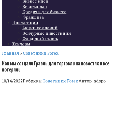
Бизнес идеи
Бизнесплан
Кредиты для бизнеса
Франшиза
Инвестиции
Акции компаний
Венчурные инвестиции
Фондовый рынок
Тендеры
Главная
»
Советники Forex
Как мы создали Грааль для торговли на новостях и все
потеряли
10/14/2022
Рубрика:
Советники Forex
Автор:
ndspo