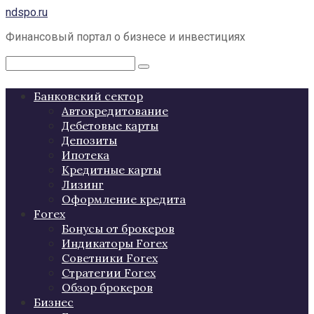
Перейти
ndspo.ru
к
Финансовый портал о бизнесе и инвестициях
контенту
Поиск:
Банковский сектор
Автокредитование
Дебетовые карты
Депозиты
Ипотека
Кредитные карты
Лизинг
Оформление кредита
Forex
Бонусы от брокеров
Индикаторы Forex
Советники Forex
Стратегии Forex
Обзор брокеров
Бизнес