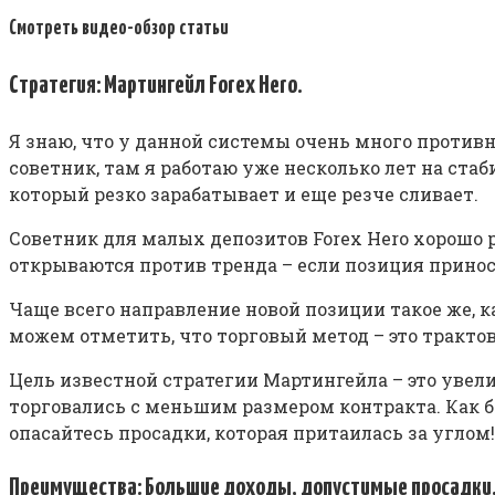
Смотреть видео-обзор статьи
Стратегия: Мартингейл Forex Hero.
Я знаю, что у данной системы очень много противн
советник, там я работаю уже несколько лет на стаби
который резко зарабатывает и еще резче сливает.
Советник для малых депозитов Forex Hero хорошо
открываются против тренда – если позиция принос
Чаще всего направление новой позиции такое же, к
можем отметить, что торговый метод – это тракто
Цель известной стратегии Мартингейла – это увел
торговались с меньшим размером контракта. Как б
опасайтесь просадки, которая притаилась за углом!
Преимущества: Большие доходы, допустимые просадки