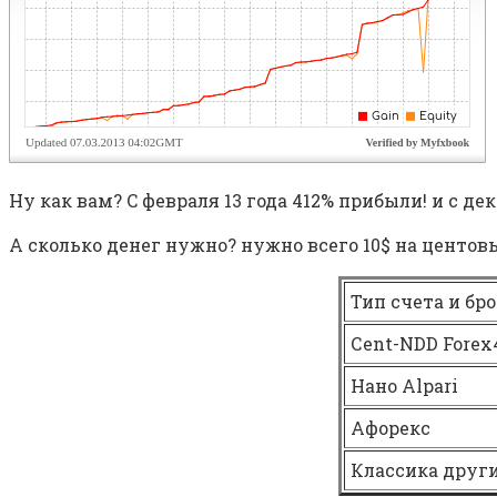
Ну как вам? C февраля 13 года 412% прибыли! и с дека
А сколько денег нужно? нужно всего 10$ на центовый
Тип счета и бр
Сent-NDD Forex
Нано Alpari
Афорекс
Классика друг