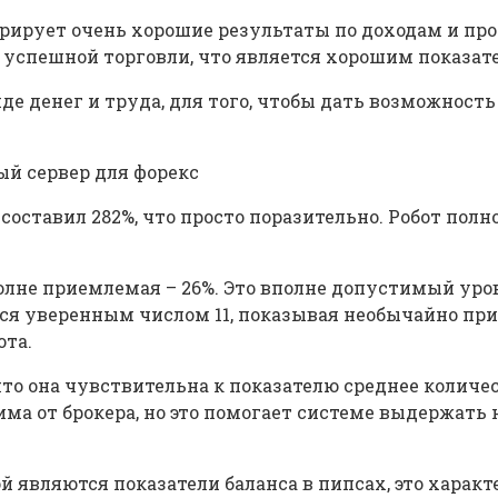
рирует очень хорошие результаты по доходам и про
да успешной торговли, что является хорошим показа
де денег и труда, для того, чтобы дать возможнос
ый сервер для форекс
д составил 282%, что просто поразительно. Робот по
полне приемлемая – 26%. Это вполне допустимый уро
ся уверенным числом 11, показывая необычайно прив
ота.
то она чувствительна к показателю среднее количес
висима от брокера, но это помогает системе выдержа
й являются показатели баланса в пипсах, это харак