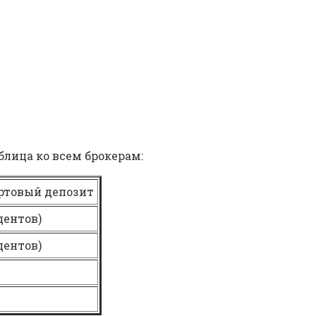
аблица ко всем брокерам:
ртовый депозит
 центов)
 центов)