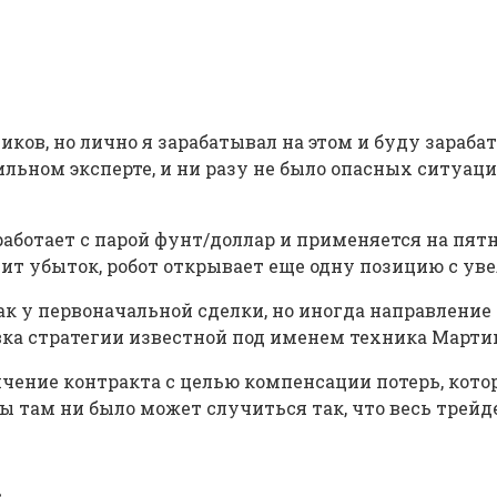
иков, но лично я зарабатывал на этом и буду зараб
льном эксперте, и ни разу не было опасных ситуаций,
 работает с парой фунт/доллар и применяется на п
ит убыток, робот открывает еще одну позицию с у
ак у первоначальной сделки, но иногда направление
вка стратегии известной под именем техника Марти
ичение контракта с целью компенсации потерь, кото
ы там ни было может случиться так, что весь трей
.