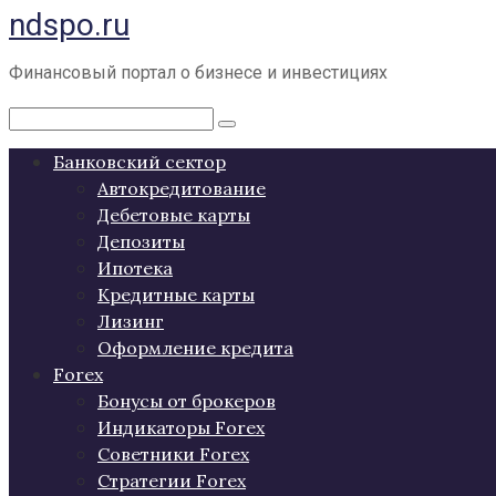
ndspo.ru
Перейти
к
контенту
Финансовый портал о бизнесе и инвестициях
Поиск:
Банковский сектор
Автокредитование
Дебетовые карты
Депозиты
Ипотека
Кредитные карты
Лизинг
Оформление кредита
Forex
Бонусы от брокеров
Индикаторы Forex
Советники Forex
Стратегии Forex