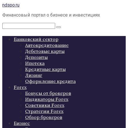
Перейти
ndspo.ru
к
Финансовый портал о бизнесе и инвестициях
контенту
Поиск:
Банковский сектор
Автокредитование
Дебетовые карты
Депозиты
Ипотека
Кредитные карты
Лизинг
Оформление кредита
Forex
Бонусы от брокеров
Индикаторы Forex
Советники Forex
Стратегии Forex
Обзор брокеров
Бизнес