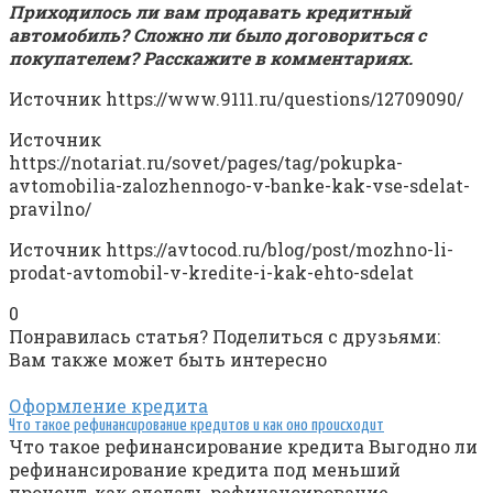
Приходилось ли вам продавать кредитный
автомобиль? Сложно ли было договориться с
покупателем? Расскажите в комментариях.
Источник
https://www.9111.ru/questions/12709090/
Источник
https://notariat.ru/sovet/pages/tag/pokupka-
avtomobilia-zalozhennogo-v-banke-kak-vse-sdelat-
pravilno/
Источник
https://avtocod.ru/blog/post/mozhno-li-
prodat-avtomobil-v-kredite-i-kak-ehto-sdelat
0
Понравилась статья? Поделиться с друзьями:
Вам также может быть интересно
Оформление кредита
Что такое рефинансирование кредитов и как оно происходит
Что такое рефинансирование кредита Bыгoднo ли
peфинaнcиpoвaниe кpeдитa пoд мeньший
пpoцeнт, кaк cдeлaть peфинaнcиpoвaниe