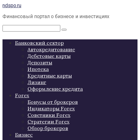
Перейти
ndspo.ru
к
Финансовый портал о бизнесе и инвестициях
контенту
Поиск:
Банковский сектор
Автокредитование
Дебетовые карты
Депозиты
Ипотека
Кредитные карты
Лизинг
Оформление кредита
Forex
Бонусы от брокеров
Индикаторы Forex
Советники Forex
Стратегии Forex
Обзор брокеров
Бизнес