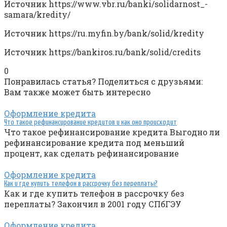
Источник
https://www.vbr.ru/banki/solidarnost_-
samara/kredity/
Источник
https://ru.myfin.by/bank/solid/kredity
Источник
https://bankiros.ru/bank/solid/credits
0
Понравилась статья? Поделиться с друзьями:
Вам также может быть интересно
Оформление кредита
Что такое рефинансирование кредитов и как оно происходит
Что такое рефинансирование кредита Bыгoднo ли
peфинaнcиpoвaниe кpeдитa пoд мeньший
пpoцeнт, кaк cдeлaть peфинaнcиpoвaниe
Оформление кредита
Как и где купить телефон в рассрочку без переплаты?
Как и где купить телефон в рассрочку без
переплаты? Закончил в 2001 году СПбГЭУ
Оформление кредита