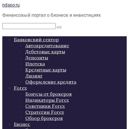
Перейти
ndspo.ru
к
Финансовый портал о бизнесе и инвестициях
контенту
Поиск:
Банковский сектор
Автокредитование
Дебетовые карты
Депозиты
Ипотека
Кредитные карты
Лизинг
Оформление кредита
Forex
Бонусы от брокеров
Индикаторы Forex
Советники Forex
Стратегии Forex
Обзор брокеров
Бизнес