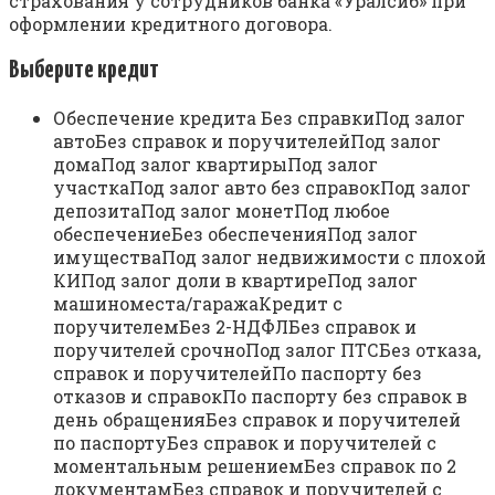
страхования у сотрудников банка «Уралсиб» при
оформлении кредитного договора.
Выберите кредит
Обеспечение кредита Без справкиПод залог
автоБез справок и поручителейПод залог
домаПод залог квартирыПод залог
участкаПод залог авто без справокПод залог
депозитаПод залог монетПод любое
обеспечениеБез обеспеченияПод залог
имуществаПод залог недвижимости с плохой
КИПод залог доли в квартиреПод залог
машиноместа/гаражаКредит с
поручителемБез 2-НДФЛБез справок и
поручителей срочноПод залог ПТСБез отказа,
справок и поручителейПо паспорту без
отказов и справокПо паспорту без справок в
день обращенияБез справок и поручителей
по паспортуБез справок и поручителей с
моментальным решениемБез справок по 2
документамБез справок и поручителей с