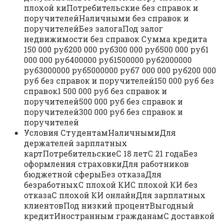
плохой киПотребительские без справок и
поручителейНаличными без справок и
поручителейБез залогаПод залог
недвижимости без справок Сумма кредита
150 000 руб200 000 руб300 000 руб500 000 руб1
000 000 руб400000 руб1500000 руб2000000
руб3000000 руб5000000 руб7 000 000 руб200 000
руб без справок и поручителей150 000 руб без
справок1 500 000 руб без справок и
поручителей500 000 руб без справок и
поручителей300 000 руб без справок и
поручителей
Условия СтудентамНаличнымиДля
держателей зарплатных
картПотребительскиеС 18 летС 21 годаБез
оформления страховкиДля работников
бюджетной сферыБез отказаДля
безработныхС плохой КИС плохой КИ без
отказаС плохой КИ онлайнДля зарплатных
клиентовПод низкий процентВыгодный
кредитИностранным гражданамС доставкой