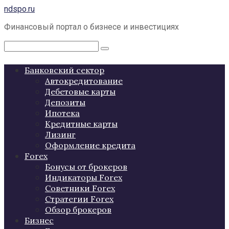
Перейти
ndspo.ru
к
Финансовый портал о бизнесе и инвестициях
контенту
Поиск:
Банковский сектор
Автокредитование
Дебетовые карты
Депозиты
Ипотека
Кредитные карты
Лизинг
Оформление кредита
Forex
Бонусы от брокеров
Индикаторы Forex
Советники Forex
Стратегии Forex
Обзор брокеров
Бизнес