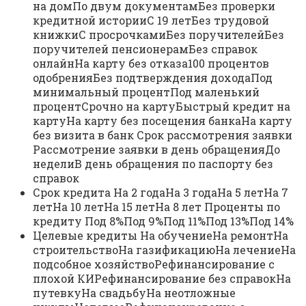
на домПо двум документамБез проверки
кредитной историиС 19 летБез трудовой
книжкиС просрочкамиБез поручителейБез
поручителей пенсионерамБез справок
онлайнНа карту без отказа100 процентов
одобренияБез подтверждения доходаПод
минимальный процентПод маленький
процентСрочно на картуБыстрый кредит на
картуНа карту без посещения банкаНа карту
без визита в банк Срок рассмотрения заявки
Рассмотрение заявки в день обращенияДо
неделиВ день обращения по паспорту без
справок
Срок кредита На 2 годаНа 3 годаНа 5 летНа 7
летНа 10 летНа 15 летНа 8 лет Проценты по
кредиту Под 8%Под 9%Под 11%Под 13%Под 14%
Целевые кредиты На обучениеНа ремонтНа
строительствоНа газификациюНа лечениеНа
подсобное хозяйствоРефинансирование с
плохой КИРефинансирование без справокНа
путевкуНа свадьбуНа неотложные