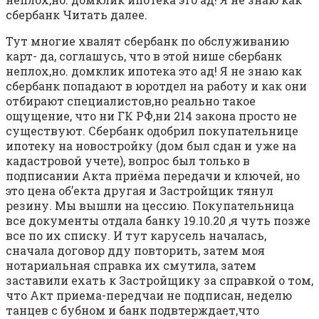
сбербанк Читать далее.
Тут многие хвалят сбербанк по обслуживанию
карт- да, соглашусь, что в этой нише сбербанк
неплох,но. домклик ипотека это ад! Я не знаю как
сбербанк попадают в юротдел на работу и как они
отбирают специалистов,но реально такое
ощущение, что ни ГК РФ,ни 214 закона просто не
существуют. Сбербанк одобрил покупательнице
ипотеку на новостройку (дом был сдан и уже на
кадастровой учете), вопрос был только в
подписании Акта приёма передачи и ключей, но
это цена об’екта другая и Застройщик тянул
резину. Мы вышли на цессию. Покупательница
все документы отдала банку 19.10.20 ,я чуть позже
все по их списку. И тут карусель началась,
сначала договор дду повторить, затем моя
нотариальная справка их смутила, затем
заставили ехать к Застройщику за справкой о том,
что Акт приема-передчаи не подписан, неделю
танцев с бубном и банк подвтерждает,что