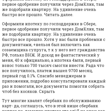
первое одобрение получили через ДомКлик, там
же подобрали квартиру. На удивление очень
быстро все прошло. Читать далее.
Оформили ипотеку по господдержке в Сбере,
первое одобрение получили через ДомКлик, там
же подобрали квартиру. На удивление очень
быстро все прошло. Хотя у нас были проблемки с
документами, +нельзя был включить как
созаемщика супруга, т к у него нет гражданства
РФ, только ВНЖ. И доход не фантастический у
меня, 40 к официально, а ипотека 4млн, первый
взнос только 700 тысяч смогли внести. Рада что
все получилось, платеж вышел 9700 месяц,
первый год 0.1%. Спасибо менеджерам в
приложении, подробно консультировали каждый
раз и помогали, все документы помогли собрать
чтоб без косяков. Скрыть
Тут многие хвалят сбербанк по обслуживанию
карт- да, соглашусь, что в этой нише сбербанк
неплох,но. домклик ипотека это ад! Я не знаю как