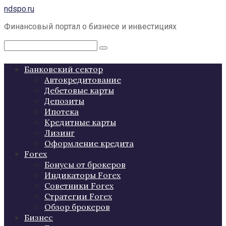
Перейти
ndspo.ru
к
Финансовый портал о бизнесе и инвестициях
контенту
Поиск:
Банковский сектор
Автокредитование
Дебетовые карты
Депозиты
Ипотека
Кредитные карты
Лизинг
Оформление кредита
Forex
Бонусы от брокеров
Индикаторы Forex
Советники Forex
Стратегии Forex
Обзор брокеров
Бизнес