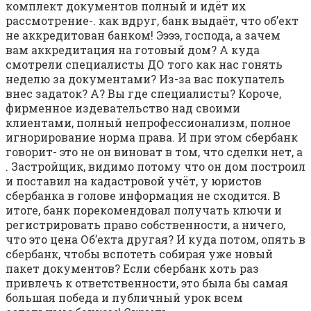
комплект документов полный и идёт их
рассмотрение-. как вдруг, банк выдаёт, что об’ект
не аккредитован банком! Ээээ, господа, а зачем
вам аккредитация на готовый дом? А куда
смотрели специалисты ДО того как нас гонять
неделю за документами? Из-за вас покупатель
внес задаток? А? Вы где специалисты? Короче,
фирменное издевательство над своими
клиентами, полный непрофессионализм, полное
игнорирование норма права. И при этом сбербанк
говорит- это не он виноват в том, что сделки нет, а
. Застройщик, видимо потому что он дом построил
и поставил на кадастровой учёт, у юристов
сбербанка в голове информация не сходится. В
итоге, банк порекомендовал получать ключи и
регистрировать право собственности, а ничего,
что это цена Об’екта другая? И куда потом, опять в
сбербанк, чтобы вспотеть собирая уже новый
пакет документов? Если сбербанк хоть раз
привлечь к ответственности, это была бы самая
большая победа и публичный урок всем