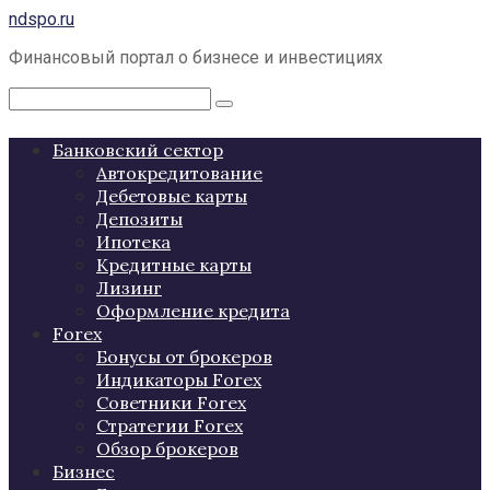
Перейти
ndspo.ru
к
Финансовый портал о бизнесе и инвестициях
контенту
Поиск:
Банковский сектор
Автокредитование
Дебетовые карты
Депозиты
Ипотека
Кредитные карты
Лизинг
Оформление кредита
Forex
Бонусы от брокеров
Индикаторы Forex
Советники Forex
Стратегии Forex
Обзор брокеров
Бизнес