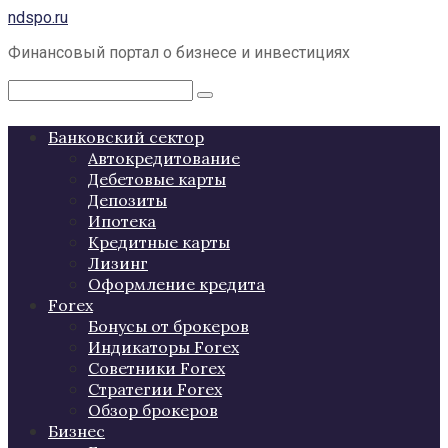
Перейти
ndspo.ru
к
Финансовый портал о бизнесе и инвестициях
контенту
Поиск:
Банковский сектор
Автокредитование
Дебетовые карты
Депозиты
Ипотека
Кредитные карты
Лизинг
Оформление кредита
Forex
Бонусы от брокеров
Индикаторы Forex
Советники Forex
Стратегии Forex
Обзор брокеров
Бизнес