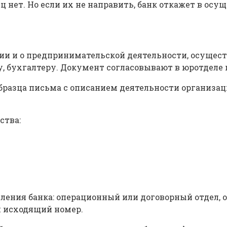
 нет. Но если их не направить, банк откажет в осу
нии и о предпринимательской деятельности, осущес
у, бухгалтеру. Документ согласовывают в юротделе 
разца письма с описанием деятельности организаци
ства:
ения банка: операционный или договорный отдел, о
и исходящий номер.