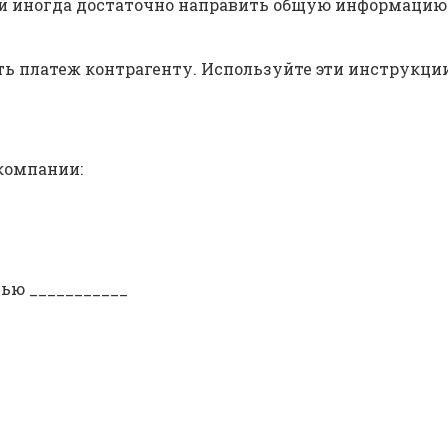
й иногда достаточно направить общую информацию
ь платеж контрагенту. Используйте эти инструкции
компании:
ью ___________