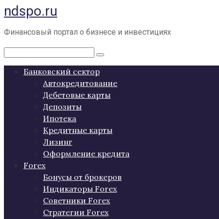
ndspo.ru
Перейти
к
контенту
Финансовый портал о бизнесе и инвестициях
Поиск:
Банковский сектор
Автокредитование
Дебетовые карты
Депозиты
Ипотека
Кредитные карты
Лизинг
Оформление кредита
Forex
Бонусы от брокеров
Индикаторы Forex
Советники Forex
Стратегии Forex