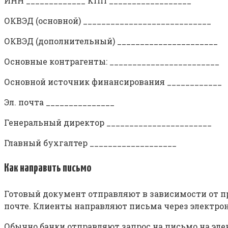
ИНН _____________ КПП __________________
ОКВЭД (основной) ____________________________
ОКВЭД (дополнительный) ______________________
Основные контрагенты: ________________________
Основной источник финансирования ____________
Эл. почта _______________
Генеральный директор _______________________
Главный бухгалтер ___________________
Как направить письмо
Готовый документ отправляют в зависимости от пр
почте. Клиенты направляют письма через электро
Обычно банки отправляют запрос на письмо на эле