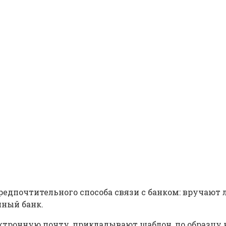
едпочтительного способа связи с банком: вручают 
нный банк.
ктронную почту, прикладывают шаблон, по образцу