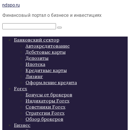
Перейти
ndspo.ru
к
Финансовый портал о бизнесе и инвестициях
контенту
Поиск:
Банковский сектор
Автокредитование
Дебетовые карты
Депозиты
Ипотека
Кредитные карты
Лизинг
Оформление кредита
Forex
Бонусы от брокеров
Индикаторы Forex
Советники Forex
Стратегии Forex
Обзор брокеров
Бизнес