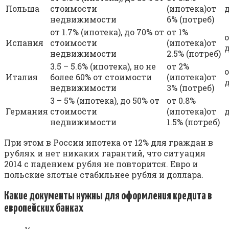
Польша
стоимости
(ипотека)от
д
недвижимости
6% (потреб)
от 1.7% (ипотека), до 70% от
от 1%
о
Испания
стоимости
(ипотека)от
недвижимости
2.5% (потреб)
3.5 – 5.6% (ипотека), но не
от 2%
о
Италия
более 60% от стоимости
(ипотека)от
недвижимости
3% (потреб)
3 – 5% (ипотека), до 50% от
от 0.8%
Германия
стоимости
(ипотека)от
д
недвижимости
1.5% (потреб)
При этом в России ипотека от 12% для граждан в
рублях и нет никаких гарантий, что ситуация
2014 с падением рубля не повторится. Евро и
польские злотые стабильнее рубля и доллара.
Какие документы нужны для оформления кредита в
европейских банках