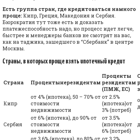
Есть группа стран, где кредитоваться намного
проще:
Кипр, Греция, Македония и Сербия.
Бюрократия тут тоже есть и доказать
платежеспособность надо, но процесс идет легче,
быстрее и менеджеры банков не смотрят на вас,
как на таджика, зашедшего в “Сбербанк” в центре
Москвы.
Страны, в которых проще взять ипотечный кредит
Проценты
Страна
Проценты
нерезидентам
резидентам
(ПМЖ, ЕС)
от 4% (ипотека), 50 – 70% от
от 2.5%
о
Кипр
стоимости
(ипотека)от
недвижимости
3% (потреб)
от 6% (ипотека), до 90% от
от 3.5%
Сербия
стоимости
(ипотека)от
д
недвижимости
6% (потреб)
от 3.6% (ипотека), до 80% от
от 3.2%