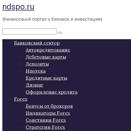
ndspo.ru
Перейти
к
контенту
Финансовый портал о бизнесе и инвестициях
Поиск:
Банковский сектор
Автокредитование
Дебетовые карты
Депозиты
Ипотека
Кредитные карты
Лизинг
Оформление кредита
Forex
Бонусы от брокеров
Индикаторы Forex
Советники Forex
Стратегии Forex