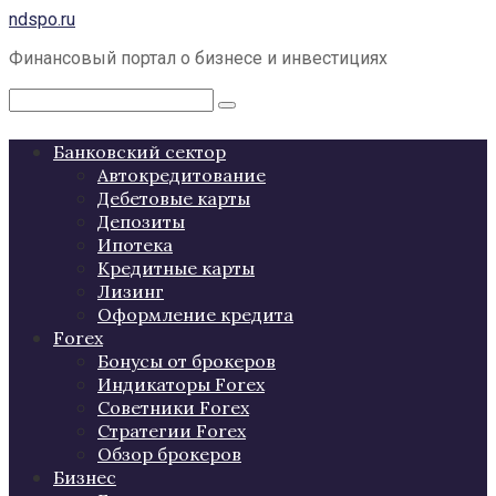
Перейти
ndspo.ru
к
Финансовый портал о бизнесе и инвестициях
контенту
Поиск:
Банковский сектор
Автокредитование
Дебетовые карты
Депозиты
Ипотека
Кредитные карты
Лизинг
Оформление кредита
Forex
Бонусы от брокеров
Индикаторы Forex
Советники Forex
Стратегии Forex
Обзор брокеров
Бизнес