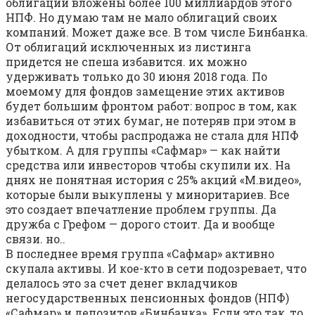
облигации вложены более 100 миллиардов этого
НПФ. Но думаю там не мало облигаций своих
компаний. Может даже все. В том числе Бинбанка.
От облигаций исключенных из листинга
придется не спеша избавится. их можно
удерживать только до 30 июня 2018 года. По
моемому для фондов замещение этих активов
будет большим фронтом работ: вопрос в том, как
избавиться от этих бумаг, не потеряв при этом в
доходности, чтобы распродажа не стала для НПФ
убытком. А для группы «Сафмар» — как найти
средства или инвесторов чтобы скупили их. На
днях не понятная история с 25% акций «М.видео»,
которые были выкуплены у миноритариев. Все
это создает впечатление проблем группы. Да
дружба с Грефом — дорого стоит. Да и вообще
связи. но..
В последнее время группа «Сафмар» активно
скупала активы. И кое-кто в сети подозревает, что
делалось это за счет денег вкладчиков
негосударственных пенсионных фондов (НПФ)
«Сафмар» и депозитов «Бинбанка». Если это так, то