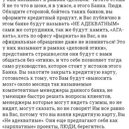
Я не то что в шоке, я в ужасе, а этого Банка. Люди.
Обходите стороной, бойтесь таких банков, вы
оформите кредитный продукт, и Вас публично в
этом банке будут называть «НЕ АДЕКВАТНЫМ»
сами же сотрудники, так же будут: хамить, «АГА-
кать», хоть по офису «фыркать» на Вас, а на
официальные обращение даже не извиняться! Это
у них называют в рамках «деловой этики»,
представить страшно,если они будут с вами
общаться без «этики», и что себе позволяет тогда
само руководство, которое стоит у истоков этого
Банка. Вы захотите закрыть кредитную карту,
готовьтесь к тому, что Вам будут «выносить
мозг» около месяца так называемые
компетентные менеджеры данного банка, не
умеющие быстро решать вопросы клиентов,
менеджеры которые могут видеть суммы, но не
видят, могут сказать, но не говорят! Им все равно
на Вас, потому что вы взяли кредитную карту, Вы
«Не адекватные». Они еще предлагают себя как
«зарплатные» проекты, ЛЮДИ, берегитесь.