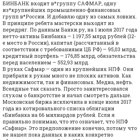
БИНБАНК входит в*группу САФМАР, одну
из*крупнейших промышленно-финансовых
групп в*России. И добавлю одну из самых ловких.
В принципе ребята мастерски выходят из
передряг. По данным Банки.ру, на 1 июля 2017 года
нетто-активы Бинбанка — 1 197,55 млрд рублей (12-
е место в России), капитал (рассчитанный в
соответствии с требованиями ЦБ РФ) — 95,03 млрд,
кредитный портфель — 176,85 млрд, обязательства
перед населением — 552,93 млрд.
В руках Сафмар — один из крупнейших НПФ. Они
прибрали к рукам много не плохих активов. Как
недвижимости, так и финансовых. Медиа, нефть.
Всеядные так сказать. Просто заинтересовался
слухом о банкротстве и начал смотреть дальше.
Московская биржа исключила в конце июля 2017
года из котировального списка облигации
«Бинбанка на 66 милиардов рублей. Если я
правильно понимаю, что это означает, что НПФ
«Сафнар». Это предположение конечно, потому что
не нашел пока данных в каких конкретно