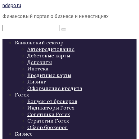
Перейти
ndspo.ru
к
Финансовый портал о бизнесе и инвестициях
контенту
Поиск:
Банковский сектор
Автокредитование
Дебетовые карты
Депозиты
Ипотека
Кредитные карты
Лизинг
Оформление кредита
Forex
Бонусы от брокеров
Индикаторы Forex
Советники Forex
Стратегии Forex
Обзор брокеров
Бизнес