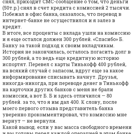
снял, приходит СМС-сообщение о том, что деньги
(50т.р.) снял в счет кредита с комиссией 2 тысячи.
Побежал в офис банка, оказалось, что перевод в
интернет-банке не осуществился и я залез в
кредит.
В итоге, все проценты с вклада ушли на комиссию
и я еще остался должен 300 рублей. «Спасибо» Б.
Банку за такой подход к своим вкладчикам.
История не закончилась, осталось погасить долг в
300 рублей, а то ведь еще кредитную историю
испортят. Перевел с карты Тинькофф 400 рублей,
на всякий случай с запасом, вдруг еще за какое
информирование списывать начнут. Друзья,
никогда-никогда, при переводе денег в Тинькофф
на карточки других банков с меня не брали
комиссии, а вот Б. Б и здесь отличился — 80
рублей. за то, что я им дал 400. К слову, после
моего первого отзыва представитель банка
уверенно прокомментировал, что комиссию мне
вернут — не вернули.
Какой вывод. если у вас масса свободного времени
и вы готовы перед каждой операцией в этом банке