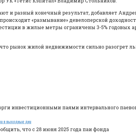
ор УК «Тетис Кэпитал» Владимир Стольников.
ют и разный конечный результат, добавляет Андрей
происходит «размывание» девелоперской доходности
вестиции в жилые метры ограничены 3-5% годовых а
 что рынок жилой недвижимости сильно разогрет ль
 торги инвестиционными паями интервального паево
ажи в выходные дни
щить, что с 28 июня 2025 года паи фонда