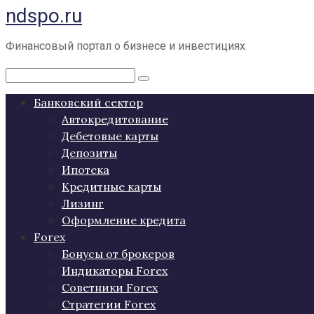
ndspo.ru
Перейти
к
контенту
Финансовый портал о бизнесе и инвестициях
Поиск:
Банковский сектор
Автокредитование
Дебетовые карты
Депозиты
Ипотека
Кредитные карты
Лизинг
Оформление кредита
Forex
Бонусы от брокеров
Индикаторы Forex
Советники Forex
Стратегии Forex