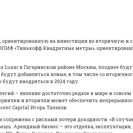
, ориентированную на инвестиции во вторичную и 
в ЗПИФ «Тинькофф Квадратные метры», ориентирован
а Lunar в Гагаринском районе Москвы, позднее буд
 будут добавляться новые, в том числе со вторичн
будут внедряться в 2024 году.
егий — явление достаточно редкое в мире и совсем
первички и вторички может обеспечить непрерывнос
nt Capital Игорь Талалов.
и сопряжена с рисками потери доходности. «В случа
ь. Арендный бизнес — это отделка, эксплуатация, 