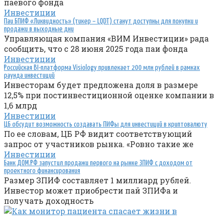
паевого фонда
Инвестиции
Паи БПИФ «Ликвидность» (тикер – LQDT) станут доступны для покупки и
продажи в выходные дни
Управляющая компания «ВИМ Инвестиции» рада
сообщить, что с 28 июня 2025 года паи фонда
Инвестиции
Российская BI-платформа Visiology привлекает 200 млн рублей в рамках
раунда инвестиций
Инвесторам будет предложена доля в размере
12,5% при постинвестиционной оценке компании в
1,6 млрд
Инвестиции
ЦБ обсудит возможность создавать ПИФы для инвестиций в криптовалюту
По ее словам, ЦБ РФ видит соответствующий
запрос от участников рынка. «Ровно такие же
Инвестиции
Банк ДОМ.РФ запустил продажи первого на рынке ЗПИФ с доходом от
проектного финансирования
Размер ЗПИФ составляет 1 миллиард рублей.
Инвестор может приобрести пай ЗПИФа и
получать доходность