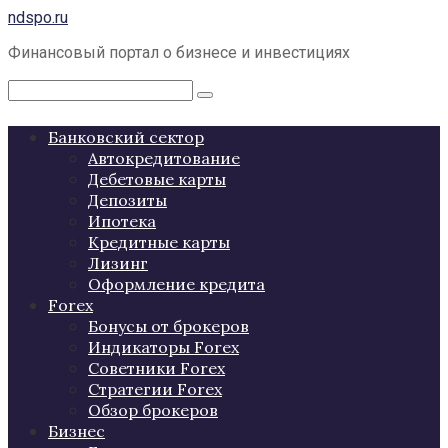
Перейти
ndspo.ru
к
Финансовый портал о бизнесе и инвестициях
контенту
Поиск:
Банковский сектор
Автокредитование
Дебетовые карты
Депозиты
Ипотека
Кредитные карты
Лизинг
Оформление кредита
Forex
Бонусы от брокеров
Индикаторы Forex
Советники Forex
Стратегии Forex
Обзор брокеров
Бизнес