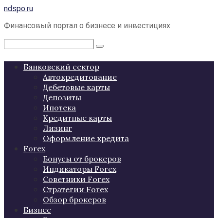
Перейти
ndspo.ru
к
Финансовый портал о бизнесе и инвестициях
контенту
Поиск:
Банковский сектор
Автокредитование
Дебетовые карты
Депозиты
Ипотека
Кредитные карты
Лизинг
Оформление кредита
Forex
Бонусы от брокеров
Индикаторы Forex
Советники Forex
Стратегии Forex
Обзор брокеров
Бизнес